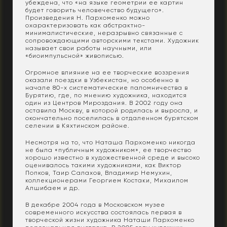
убеждена, что «на языке геометрии ее картин
будет говорить человечество будущего».
Произведения Н. Пархоменко можно
охарактеризовать как абстрактно-
минималистические, неразрывно связанные с
сопровождающими авторскими текстами. Художник
называет свои работы научными, или
«биоимпульсной» живописью.
Огромное влияние на ее творческие воззрения
оказали поездки в Узбекистан, но особенно в
начале 80-х систематические паломничества в
Бурятию, где, по мнению художника, находится
один из Центров Мироздания. В 2002 году она
оставила Москву, в которой родилась и выросла, и
окончательно поселилась в отдаленном бурятском
селении в Кяхтинском районе.
Несмотря на то, что Наташа Пархоменко никогда
не была «публичным художником», ее творчество
хорошо известно в художественной среде и высоко
оценивалось такими художниками, как Виктор
Попков, Таир Салахов, Владимир Немухин,
коллекционерами Георгием Костаки, Михаилом
Алшибаем и др.
В декабре 2004 года в Московском музее
современного искусства состоялась первая в
творческой жизни художника Наташи Пархоменко