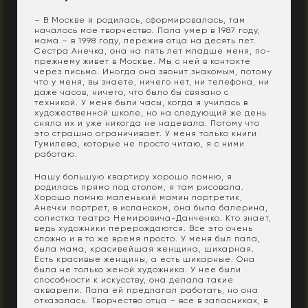
– В Москве я родилась, сформировалась, там
началось мое творчество. Папа умер в 1987 году,
мама – в 1998 году, пережив отца на десять лет.
Сестра Анечка, она на пять лет младше меня, по-
прежнему живет в Москве. Мы с ней в контакте
через письмо. Иногда она звонит знакомым, потому
что у меня, вы знаете, ничего нет, ни телефона, ни
даже часов, ничего, что было бы связано с
техникой. У меня были часы, когда я училась в
художественной школе, но на следующий же день
сняла их и уже никогда не надевала. Потому что
это страшно ограничивает. У меня только книги
Гумилева, которые не просто читаю, я с ними
работаю.
Нашу большую квартиру хорошо помню, я
родилась прямо под столом, я там рисовала.
Хорошо помню маленький мамин портретик,
Анечки портрет, в испанском, она была балерина,
солистка театра Немировича-Данченко. Кто знает,
ведь художники перерождаются. Все это очень
сложно и в то же время просто. У меня был папа,
была мама, красивейшая женщина, шикарная.
Есть красивые женщины, а есть шикарные. Она
была не только женой художника. У нее были
способности к искусству, она делала такие
акварели. Папа ей предлагал работать, но она
отказалась. Творчество отца – все в запасниках, в