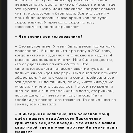
и поехать на край света. Бурятия была самая
неизвестная сторона, никто в Москве не знал, где
эта Бурятия. Так у меня сложилась параллельная
жизнь, московская и бурятская. Все это время у
меня были невзгоды. Я все время ходила туда-
сюда, ездила. Я приехала сюда по зову
колокольчика, он мне приснился.
– Что значит зов колокольчика?
– Это внутреннее. У меня была целая полка моих
монографий. Вышла книга про папу в 2000 году,
когда никто не надеялся, что можно ее издать. Я
расплачивалась картинами. Мне было радостно,
что осуществила память об отце. Все
кинематографисты написали свои мемуары, но
папина книга идет впереди. Она была так принята
обществом. Можно сказать, я сама пробивала все
эти дороги. Была тишина, покой, никто никуда не
мчался, и мне это удавалось. Но все это время я
шла пешком. Я пыталась жить в доме, старинном,
настоящем, но ничего не получилось. Меня
грабили до последнего гвоздика. То есть я шла по
земле, все испытала.
– В Интернете написано, что основной фонд
работ вашего отца Алексея Пархоменко
хранится у вас, это правда? Что стало с вашей
квартирой, где вы жили, и хотели бы вернуться в
Москву?