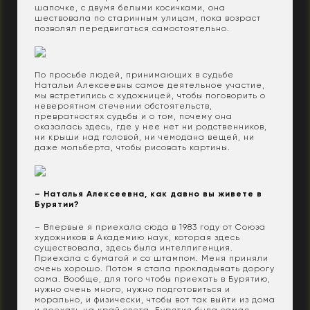
шапочке, с двумя белыми косичками, она
шествовала по старинным улицам, пока возраст
позволял передвигаться самостоятельно.
По просьбе людей, принимающих в судьбе
Натальи Алексеевны самое деятельное участие,
мы встретились с художницей, чтобы поговорить о
невероятном стечении обстоятельств,
превратностях судьбы и о том, почему она
оказалась здесь, где у нее нет ни родственников,
ни крыши над головой, ни чемодана вещей, ни
даже мольберта, чтобы рисовать картины.
– Наталья Алексеевна, как давно вы живете в
Бурятии?
– Впервые я приехала сюда в 1983 году от Союза
художников в Академию наук, которая здесь
существовала, здесь была интеллигенция.
Приехала с бумагой и со штампом. Меня приняли
очень хорошо. Потом я стала прокладывать дорогу
сама. Вообще, для того чтобы приехать в Бурятию,
нужно очень много, нужно подготовиться и
морально, и физически, чтобы вот так выйти из дома