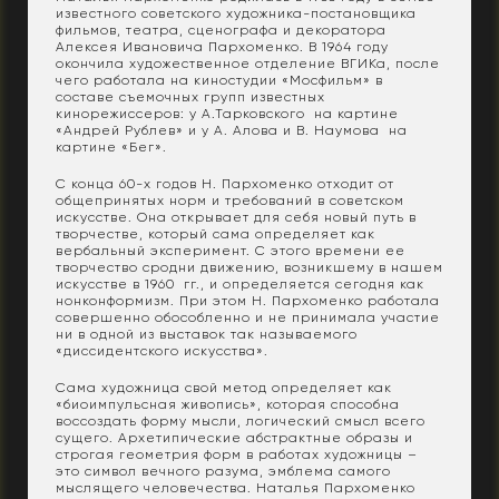
известного советского художника-постановщика
фильмов, театра, сценографа и декоратора
Алексея Ивановича Пархоменко. В 1964 году
окончила художественное отделение ВГИКа, после
чего работала на киностудии «Мосфильм» в
составе съемочных групп известных
кинорежиссеров: у А.Тарковского на картине
«Андрей Рублев» и у А. Алова и В. Наумова на
картине «Бег».
С конца 60-х годов Н. Пархоменко отходит от
общепринятых норм и требований в советском
искусстве. Она открывает для себя новый путь в
творчестве, который сама определяет как
вербальный эксперимент. С этого времени ее
творчество сродни движению, возникшему в нашем
искусстве в 1960 гг., и определяется сегодня как
нонконформизм. При этом Н. Пархоменко работала
совершенно обособленно и не принимала участие
ни в одной из выставок так называемого
«диссидентского искусства».
Сама художница свой метод определяет как
«биоимпульсная живопись», которая способна
воссоздать форму мысли, логический смысл всего
сущего. Архетипические абстрактные образы и
строгая геометрия форм в работах художницы –
это символ вечного разума, эмблема самого
мыслящего человечества. Наталья Пархоменко