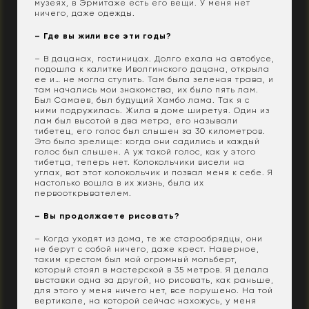
музеях, в Эрмитаже есть его вещи. У меня нет
ничего, даже одежды.
– Где вы жили все эти годы?
– В дацанах, гостиницах. Долго ехала на автобусе,
подошла к калитке Иволгинского дацана, открыла
ее и… не могла ступить. Там была зеленая трава, и
там начались мои знакомства, их было пять лам.
Был Самаев, был будущий Хамбо лама. Так я с
ними подружилась. Жила в доме ширетуя. Один из
лам был высотой в два метра, его называли
тибетец, его голос был слышен за 30 километров.
Это было зрелище: когда они садились и каждый
голос был слышен. А уж такой голос, как у этого
тибетца, теперь нет. Колокольчики висели на
углах, вот этот колокольчик и позвал меня к себе. Я
настолько вошла в их жизнь, была их
первооткрывателем.
– Вы продолжаете рисовать?
– Когда уходят из дома, те же старообрядцы, они
не берут с собой ничего, даже крест. Наверное,
таким крестом был мой огромный мольберт,
который стоял в мастерской в 35 метров. Я делала
выставки одна за другой, но рисовать, как раньше,
для этого у меня ничего нет, все порушено. На той
вертикале, на которой сейчас нахожусь, у меня