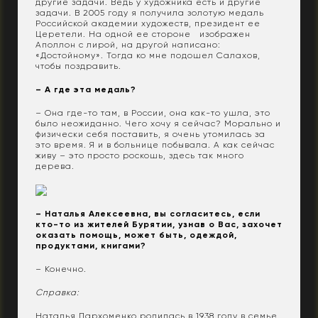
другие задачи. Ведь у художника есть и другие
задачи. В 2005 году я получила золотую медаль
Российской академии художеств, президент ее
Церетели. На одной ее стороне изображен
Аполлон с лирой, на другой написано:
«Достойному». Тогда ко мне подошел Салахов,
чтобы поздравить.
– А где эта медаль?
– Она где-то там, в России, она как-то ушла, это
было неожиданно. Чего хочу я сейчас? Морально и
физически себя поставить, я очень утомилась за
это время. Я и в больнице побывала. А как сейчас
живу – это просто роскошь, здесь так много
дерева.
– Наталья Алексеевна, вы согласитесь, если
кто-то из жителей Бурятии, узнав о Вас, захочет
оказать помощь, может быть, одеждой,
продуктами, книгами?
– Конечно.
Справка:
Наталья Пархоменко родилась в 1938 году в семье