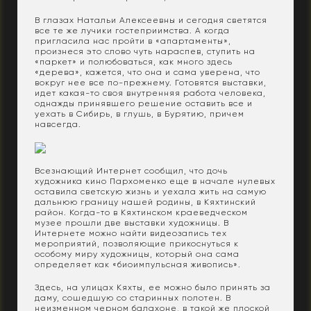
В глазах Натальи Алексеевны и сегодня светятся
все те же лучики гостеприимства. А когда
пригласила нас пройти в «апартаменты»,
произнеся это слово чуть нараспев, ступить на
«паркет» и полюбоваться, как много здесь
«дерева», кажется, что она и сама уверена, что
вокруг нее все по-прежнему. Готовятся выставки,
идет какая-то своя внутренняя работа человека,
однажды принявшего решение оставить все и
уехать в Сибирь, в глушь, в Бурятию, причем
навсегда.
Всезнающий Интернет сообщил, что дочь
художника кино Пархоменко еще в начале нулевых
оставила светскую жизнь и уехала жить на самую
дальнюю границу нашей родины, в Кяхтинский
район. Когда-то в Кяхтинском краеведческом
музее прошли две выставки художницы. В
Интернете можно найти видеозапись тех
мероприятий, позволяющие прикоснуться к
особому миру художницы, который она сама
определяет как «биоимпульсная живопись».
Здесь, на улицах Кяхты, ее можно было принять за
даму, сошедшую со старинных полотен. В
неизменном черном балахоне, в такой же плоской