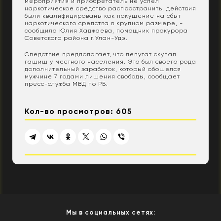
мероприятия и приобретатель не успел
наркотическое средство распространить, действия
были квалифицированы как покушение на сбыт
наркотического средства в крупном размере, -
сообщила Юлия Хаджаева, помощник прокурора
Советского района г.Улан-Удэ.
Следствие предполагает, что депутат скупал
гашиш у местного населения. Это был своего рода
дополнительный заработок, который обошелся
мужчине 7 годами лишения свободы, сообщает
пресс-служба МВД по РБ.
Кол-во просмотров: 605
Мы в социальных сетях: