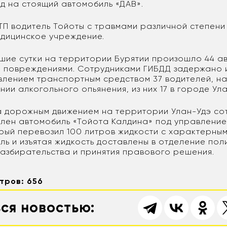
д на стоящий автомобиль «ДАВ».
ТП водитель Тойоты с травмами различной степени
едицинское учреждение.
вшие сутки на территории Бурятии произошло 44 а
 повреждениями. Сотрудниками ГИБДД задержано 
влением транспортным средством 37 водителей, н
нии алкогольного опьянения, из них 17 в городе Ула
а дорожным движением на территории Улан-Удэ со
лен автомобиль «Тойота Калдина» под управление
орый перевозил 100 литров жидкости с характерны
ль и изъятая жидкость доставлены в отделение пол
азбирательства и принятия правового решения.
тров: 656
ся новостью: