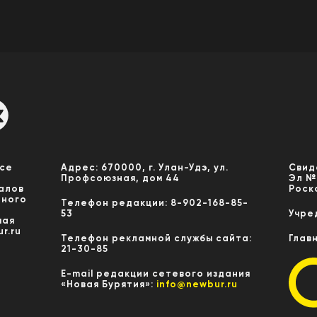
Все
Адрес: 670000, г. Улан-Удэ, ул.
Свид
Профсоюзная, дом 44
Эл №
алов
Роск
нного
Телефон редакции: 8-902-168-85-
53
Учре
мая
r.ru
Телефон рекламной службы сайта:
Глав
21-30-85
E-mail редакции сетевого издания
«Новая Бурятия»:
info@newbur.ru