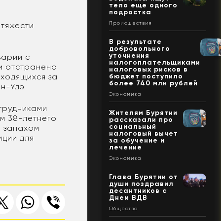
тело еще одного
подростка
Происшествия
 тяжести
В результате
добровольного
уточнения
варии с
налогоплательщиками
и отстранено
налоговых рисков в
аходящихся за
бюджет поступило
более 740 млн рублей
н-Удэ.
Экономика
трудниками
Жителям Бурятии
м 38-летнего
рассказали про
социальный
м запахом
налоговый вычет
иции для
за обучение и
лечение
Экономика
Глава Бурятии от
души поздравил
десантников с
Днем ВДВ
Общество