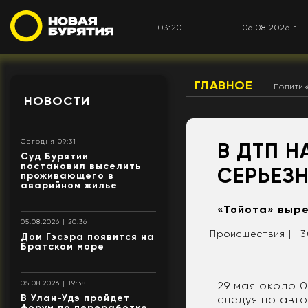
03:20
06.08.2026 г.
ГЛАВНОЕ
Полити
НОВОСТИ
Сегодня 09:31
В ДТП Н
Суд Бурятии
постановил выселить
СЕРЬЕЗ
проживающего в
аварийном жилье
«Тойота» выре
05.08.2026 | 20:36
Происшествия |
3
Дом Гэсэра появится на
Братском море
29 мая около 0
05.08.2026 | 19:38
В Улан-Удэ пройдет
следуя по авто
форум по переработке