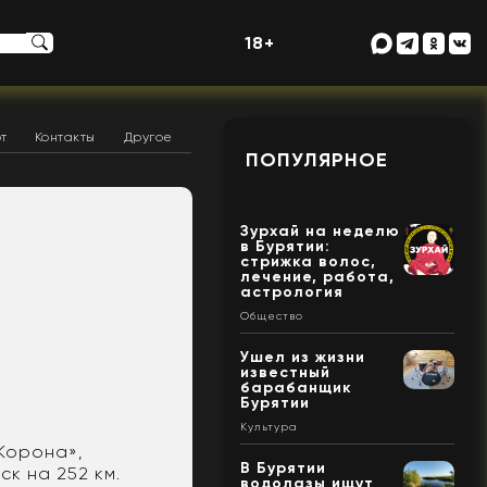
18+
т
Контакты
Другое
ПОПУЛЯРНОЕ
Зурхай на неделю
в Бурятии:
стрижка волос,
лечение, работа,
астрология
Общество
.
Ушел из жизни
известный
барабанщик
Бурятии
Культура
 Корона»,
В Бурятии
к на 252 км.
водолазы ищут