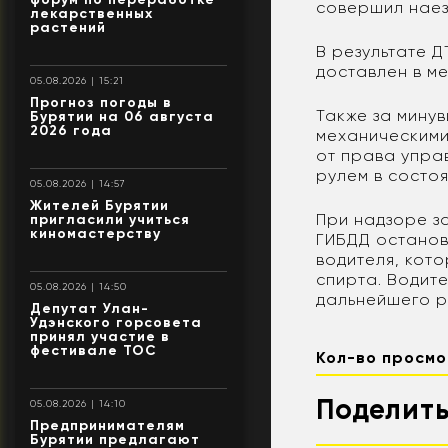
совершил наез
лекарственных
растений
В результате Д
доставлен в м
05.08.2026 | 15:21
Прогноз погоды в
Также за мину
Бурятии на 06 августа
2026 года
механическими
от права упра
рулем в состоя
05.08.2026 | 14:57
Жителей Бурятии
При надзоре з
пригласили учиться
киномастерству
ГИБДД останов
водителя, кот
спирта. Водите
05.08.2026 | 14:50
дальнейшего р
Депутат Улан-
Удэнского горсовета
принял участие в
фестивале ТОС
Кол-во просмо
Поделить
05.08.2026 | 14:10
Предпринимателям
Бурятии предлагают