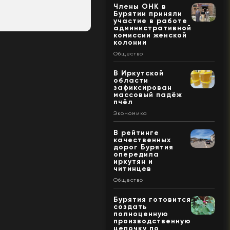
Члены ОНК в
Бурятии приняли
участие в работе
административной
комиссии женской
колонии
Общество
В Иркутской
области
зафиксирован
массовый падёж
пчёл
Экономика
В рейтинге
качественных
дорог Бурятия
опередила
иркутян и
читинцев
Общество
Бурятия готовится
создать
полноценную
производственную
цепочку по