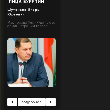
ЛИЦА БУРЯТИИ
Шутенков Игорь
Юрьевич
Мэр города Улан-Удэ, глава
администрации города
<
подробнее
>