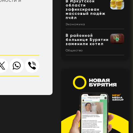
рности и
В Иркутской
области
зафиксирован
массовый падёж
пчёл
Экономика
В районной
больнице Бурятии
заменили котел
Общество