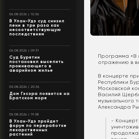
06.08.2026 | 10:36
В Улан-Удэ суд снизил
пени в три раза как
несоответствующую
последствиям
06.08.2026 | 09:31
Программа «В к
Суд Бурятии
постановил выселить
отражению в в
проживающего в
аварийном жилье
В концерте пр
Республики Бу
05.08.2026 | 20:36
Московской ко
Дом Гэсэра появится на
Василий Щерба
Братском море
музыкального т
Александра Ры
05.08.2026 | 19:38
- Концерт
В Улан-Удэ пройдет
форум по переработке
уничтожив
лекарственных
продолжаю
растений