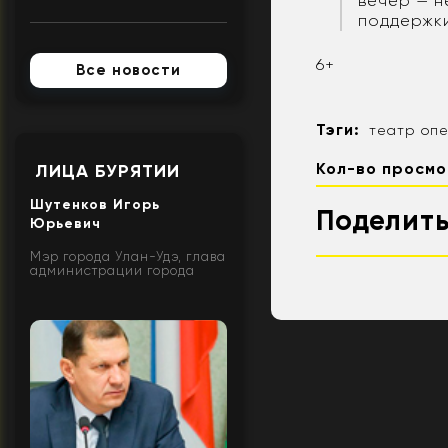
вечер — н
поддержки
6+
Все новости
Тэги:
театр опе
Кол-во просмо
ЛИЦА БУРЯТИИ
Шутенков Игорь
Поделить
Юрьевич
Мэр города Улан-Удэ, глава
администрации города