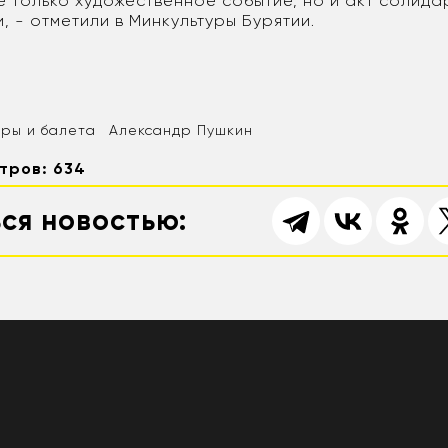
е только художественное событие, но и акт солида
, - отметили в Минкультуры Бурятии.
ры и балета
Александр Пушкин
тров: 634
ся новостью: