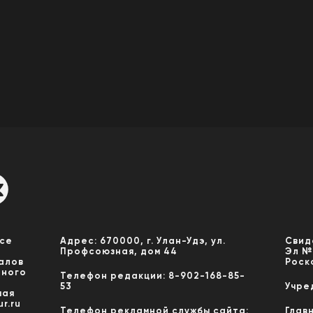
Все
Адрес: 670000, г. Улан-Удэ, ул.
Свид
Профсоюзная, дом 44
Эл №
алов
Роск
нного
Телефон редакции: 8-902-168-85-
53
Учре
мая
r.ru
Телефон рекламной службы сайта:
Глав