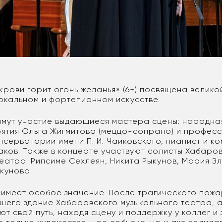
рови горит огонь желанья» (6+) посвящена велико
окальном и фортепианном искусстве.
имут участие выдающиеся мастера сцены: народна
рятия Ольга Жигмитова (меццо-сопрано) и профес
нсерватории имени П. И. Чайковского, пианист и к
ков. Также в концерте участвуют солисты Хабаро
еатра: Рипсиме Сехлеян, Никита Рыкунов, Мария З
кунова.
 имеет особое значение. После трагического пож
шего здание Хабаровского музыкального театра, 
т свой путь, находя сцену и поддержку у коллег и 