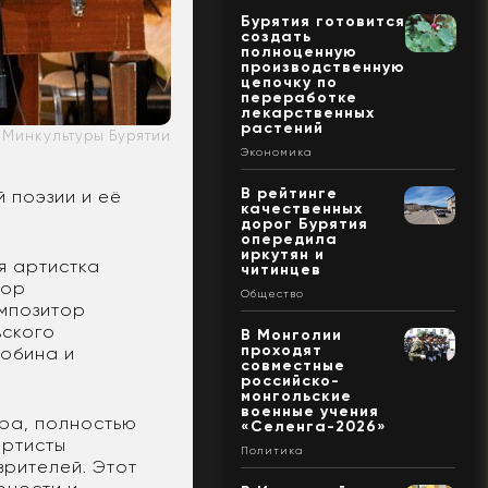
Бурятия готовится
создать
полноценную
производственную
цепочку по
переработке
лекарственных
растений
Минкультуры Бурятии
Экономика
В рейтинге
й поэзии и её
качественных
дорог Бурятия
опередила
иркутян и
я артистка
читинцев
сор
Общество
омпозитор
вского
В Монголии
проходят
лобина и
совместные
российско-
монгольские
военные учения
ара, полностью
«Селенга-2026»
артисты
Политика
зрителей. Этот