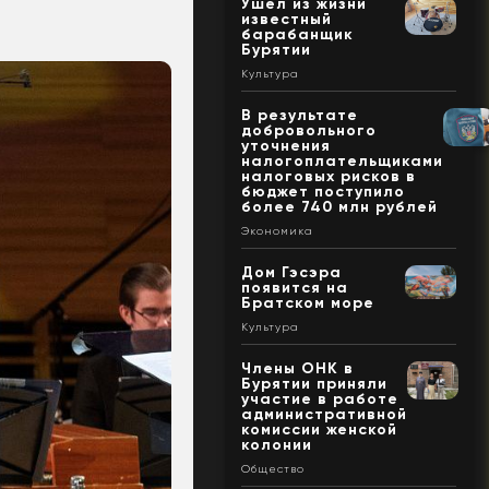
Ушел из жизни
известный
барабанщик
Бурятии
Культура
В результате
добровольного
уточнения
налогоплательщиками
налоговых рисков в
бюджет поступило
более 740 млн рублей
Экономика
Дом Гэсэра
появится на
Братском море
Культура
Члены ОНК в
Бурятии приняли
участие в работе
административной
комиссии женской
колонии
Общество