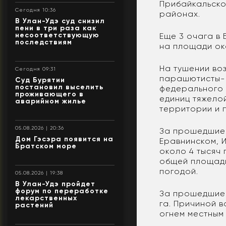
Прибайкальско
Сегодня 10:36
районах.
В Улан-Удэ суд снизил
пени в три раза как
несоответствующую
Еще 3 очага в
последствиям
на площади око
На тушении во
Сегодня 09:31
парашютисты-п
Суд Бурятии
постановил выселить
федерального 
проживающего в
единиц тяжело
аварийном жилье
территории и 
05.08.2026 | 20:36
За прошедшие 
Дом Гэсэра появится на
Еравнинском, 
Братском море
около 4 тысяч 
общей площади
погодой.
05.08.2026 | 19:38
В Улан-Удэ пройдет
форум по переработке
За прошедшие 
лекарственных
га. Причиной 
растений
огнем местным