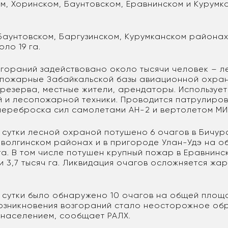
м, Хоринском, Баунтовском, Еравнинском и Курумк
 Баунтовском, Баргузинском, Курумканском района
ло 19 га.
згораний задействовано около тысячи человек – л
ожарные Забайкальской базы авиационной охран
резерва, местные жители, арендаторы. Использует
й и лесопожарной техники. Проводится патрулиро
переброска сил самолетами АН-2 и вертолетом МИ
сутки лесной охраной потушено 6 очагов в Бичурс
Иволгинском районах и в пригороде Улан-Удэ на 
га. В том числе потушен крупный пожар в Еравнин
 3,7 тысяч га. Ликвидация очагов осложняется жа
сутки было обнаружено 10 очагов на общей площ
возникновения возгораний стало неосторожное об
 населением, сообщает РАЛХ.