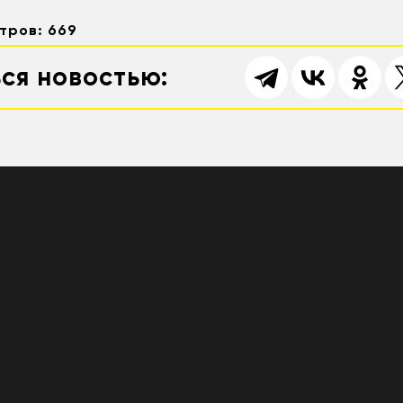
тров: 669
ся новостью: