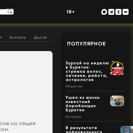
18+
т
Контакты
Другое
ПОПУЛЯРНОЕ
Зурхай на неделю
в Бурятии:
стрижка волос,
лечение, работа,
астрология
Общество
Ушел из жизни
известный
барабанщик
Бурятии
Культура
аров на общей
В результате
ком,
добровольного