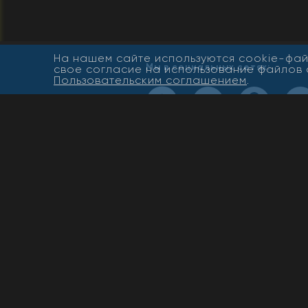
На нашем сайте используются cookie-фай
Мы в социальных сетях:
свое согласие на использование файлов 
Пользовательским соглашением
.
© ООО «Жасмин», 2019-2022. 
права защищены. Полная или
частичная публикация матери
допускается только с письме
разрешения редакции. При
цитировании материалов пря
активная ссылка на www.newbu
обязательна.
Архив новостей