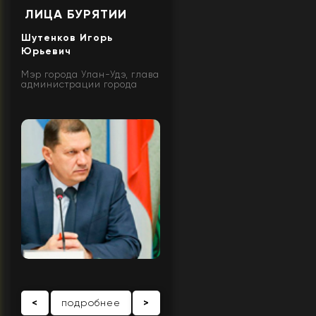
ЛИЦА БУРЯТИИ
Шутенков Игорь
Юрьевич
Мэр города Улан-Удэ, глава
администрации города
<
подробнее
>