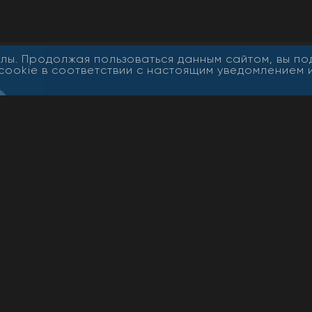
лы. Продолжая пользоваться данным сайтом, вы п
cookie в соответствии с настоящим уведомлением 
Все
Адрес: 670000, г. Улан-Удэ, ул.
Свид
Профсоюзная, дом 44
Эл №
алов
Роск
нного
Телефон редакции: 8-902-168-85-
53
Учре
мая
r.ru
Телефон рекламной службы сайта:
Глав
21-30-85
E-mail редакции сетевого издания
«Новая Бурятия»:
info@newbur.ru