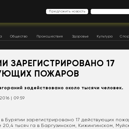
Предложить новость
ка
Общество
Происшествия
Здоровье
Культура
Спор
ИИ ЗАРЕГИСТРИРОВАНО 17
УЮЩИХ ПОЖАРОВ
згораний задействовано около тысячи человек.
2016 | 09:59
я в Бурятии зарегистрировано 17 действующих пож
20,4 тысяч га в Баргузинском, Кижингинском, Муйс