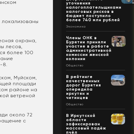
анском
уточнения
налогоплательщиками
налоговых рисков в
бюджет поступило
более 740 млн рублей
х локализованы
Экономика
Члены ОНК в
есная охрана,
Бурятии приняли
ы лесов,
участие в работе
административной
ся более 100
комиссии женской
вание
колонии
-8.
Общество
В рейтинге
ком, Муйском,
качественных
общей площади
дорог Бурятия
ском районе на
опередила
иркутян и
ркой ветреной
читинцев
Общество
ади около 72
В Иркутской
области
ращение с
зафиксирован
массовый падёж
пчёл