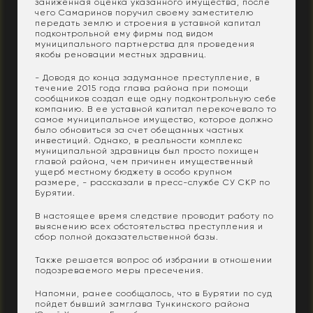
заниженная оценка указанного имущества, после
чего Самаринов поручил своему заместителю
передать землю и строения в уставной капитал
подконтрольной ему фирмы под видом
муниципального партнерства для проведения
якобы реновации местных здравниц.
- Доводя до конца задуманное преступление, в
течение 2015 года глава района при помощи
сообщников создал еще одну подконтрольную себе
компанию. В ее уставной капитал перекочевало то
самое муниципальное имущество, которое должно
было обновиться за счет обещанных частных
инвестиций. Однако, в реальности комплекс
муниципальной здравницы был просто похищен
главой района, чем причинен имущественный
ущерб местному бюджету в особо крупном
размере, - рассказали в пресс-службе СУ СКР по
Бурятии.
В настоящее время следствие проводит работу по
выяснению всех обстоятельства преступления и
сбор полной доказательственной базы.
Также решается вопрос об избрании в отношении
подозреваемого меры пресечения.
Напомни, ранее сообщалось, что в Бурятии по суд
пойдет бывший замглава Тункинского района