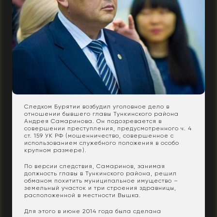
Следком Бурятии возбудил уголовное дело в
отношении бывшего главы Тункинского района
Андрея Самаринова. Он подозревается в
совершении преступления, предусмотренного ч. 4
ст. 159 УК РФ (мошенничество, совершенное с
использованием служебного положения в особо
крупном размере).
По версии следствия, Самаринов, занимая
должность главы в Тункинского района, решил
обманом похитить муниципальное имущество –
земельный участок и три строения здравницы,
расположенной в местности Вышка.
Для этого в июне 2014 года была сделана