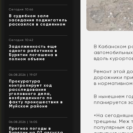
Сегодня 10:46
В судебном зале
заседания поджигатель
раскаялся в содеянном
Сегодня 10:42
В Кабанском р
Задолженность еще
одного работника в
автомобильны
Бурятии погашена в
вдоль курорто
полном объеме
Ремонт этой до
06.08.2026 | 19:07
дорожники при
Прокуратура
в нормативном 
контролирует ход
расследования
уголовного дела,
В нынешнем год
возбужденного по
факту происшествия в
планируется за
Муйском районе
«На сегодняшн
трещины. Меж т
06.08.2026 | 16:05
популярным ср
Прогноз погоды в
Бурятии на 07 августа