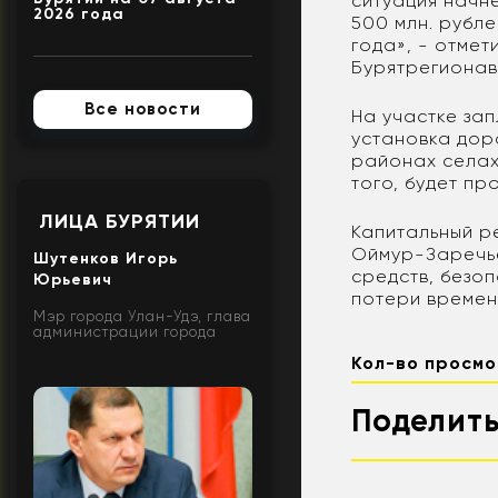
ситуация начн
2026 года
500 млн. рубле
года», - отме
Бурятрегионав
Все новости
На участке за
установка дор
районах селах
того, будет п
ЛИЦА БУРЯТИИ
Капитальный р
Оймур-Заречье
Шутенков Игорь
средств, безоп
Юрьевич
потери времен
Мэр города Улан-Удэ, глава
администрации города
Кол-во просмо
Поделить