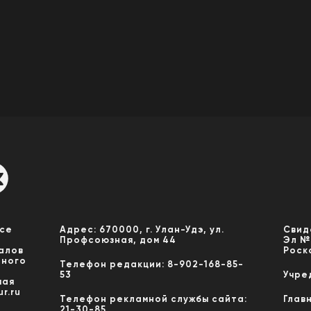
Все
Адрес: 670000, г. Улан-Удэ, ул.
Свид
Профсоюзная, дом 44
Эл №
алов
Роск
нного
Телефон редакции: 8-902-168-85-
53
Учре
мая
r.ru
Телефон рекламной службы сайта:
Глав
21-30-85