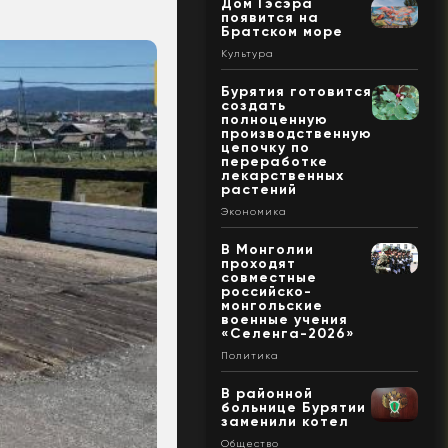
Дом Гэсэра
появится на
Братском море
Культура
Бурятия готовится
создать
полноценную
производственную
цепочку по
переработке
лекарственных
растений
Экономика
В Монголии
проходят
совместные
российско-
монгольские
военные учения
«Селенга-2026»
Политика
В районной
больнице Бурятии
заменили котел
Общество