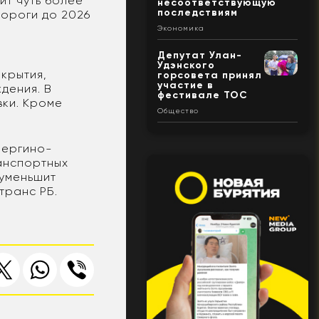
ит чуть более
несоответствующую
последствиям
дороги до 2026
Экономика
Депутат Улан-
Удэнского
крытия,
горсовета принял
участие в
дения. В
фестивале ТОС
вки. Кроме
Общество
Шергино-
анспортных
 уменьшит
транс РБ.