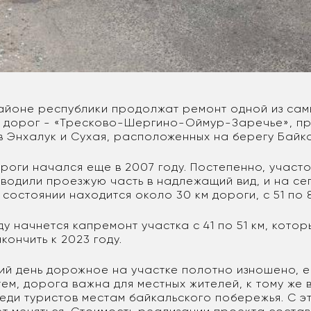
айоне республики продолжат ремонт одной из сам
х дорог - «Тресково-Шергино-Оймур-Заречье», п
в Энхалук и Сухая, расположенных на берегу Байк
роги начался еще в 2007 году. Постепенно, участо
водили проезжую часть в надлежащий вид, и на се
состоянии находится около 30 км дороги, с 51 по 
у начнется капремонт участка с 41 по 51 км, котор
кончить к 2023 году.
ий день дорожное на участке полотно изношено, е
ем, дорога важна для местных жителей, к тому же 
еди туристов местам байкальского побережья. С э