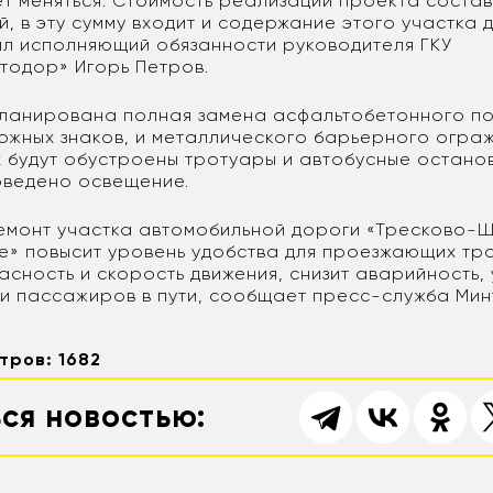
ет меняться. Стоимость реализации проекта состав
й, в эту сумму входит и содержание этого участка 
тил исполняющий обязанности руководителя ГКУ
тодор» Игорь Петров.
планирована полная замена асфальтобетонного по
ожных знаков, и металлического барьерного ограж
 будут обустроены тротуары и автобусные остано
роведено освещение.
емонт участка автомобильной дороги «Тресково-
» повысит уровень удобства для проезжающих тр
асность и скорость движения, снизит аварийность,
и пассажиров в пути, сообщает пресс-служба Мин
тров: 1682
ся новостью: