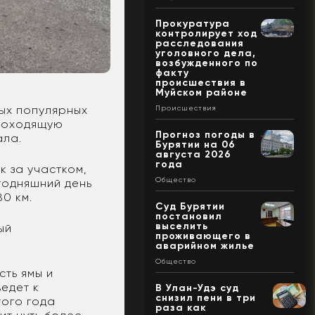
Прокуратура
контролирует ход
расследования
уголовного дела,
возбужденного по
факту
происшествия в
Муйском районе
ых популярных
Происшествия
роходящую
Прогноз погоды в
ала.
Бурятии на 06
августа 2026
года
к за участком,
Общество
годняшний день
80 км.
Суд Бурятии
постановил
выселить
ый
проживающего в
аварийном жилье
Общество
сть ямы и
ведет к
В Улан-Удэ суд
снизил пени в три
того года
раза как