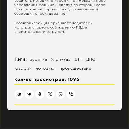
водитель мотоцикла «Урал», не имеющий прав
управления машиной, следуя со стороны села
Посольское не
справился с управлением и
совершил
опрокидывание.
Госавтоинспекция призывает водителей
мототранспорта к соблюдению ПДД и
внимательности за рулем.
Тэги:
Бурятия
Улан-Удэ
ДТП
ДПС
авария
мотоцикл
происшествие
Кол-во просмотров: 1096