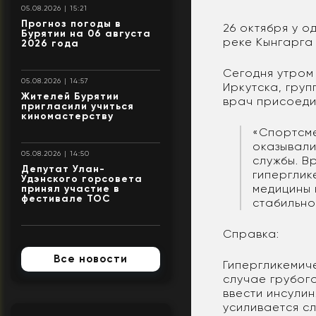
05.08.2026 | 15:21
Прогноз погоды в
26 октября у 
Бурятии на 06 августа
реке Кынгарга 
2026 года
Сегодня утром
05.08.2026 | 14:57
Иркутска, гру
Жителей Бурятии
врач присоеди
пригласили учиться
киномастерству
«Спортсме
оказывали
05.08.2026 | 14:50
службы. В
Депутат Улан-
гиперглик
Удэнского горсовета
медицины 
принял участие в
фестивале ТОС
стабильно
Справка:
Все новости
Гипергликемич
случае грубог
ввести инсулин
усиливается сл