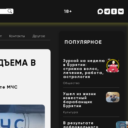
18+
т
Контакты
Другое
ПОПУЛЯРНОЕ
ДЪЕМА В
Зурхай на неделю
в Бурятии:
стрижка волос,
лечение, работа,
астрология
Общество
ете МЧС
Ушел из жизни
известный
барабанщик
Бурятии
Культура
В результате
добровольного