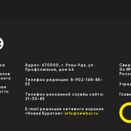
Все
Адрес: 670000, г. Улан-Удэ, ул.
Свид
Профсоюзная, дом 44
Эл №
алов
Роск
нного
Телефон редакции: 8-902-168-85-
53
Учре
мая
r.ru
Телефон рекламной службы сайта:
Глав
21-30-85
E-mail редакции сетевого издания
«Новая Бурятия»:
info@newbur.ru