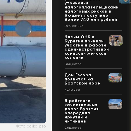
уточнения
налогоплательщиками
налоговых рисков в
бюджет поступило
более 740 млн рублей
Экономика
Члены ОНК в
Бурятии приняли
участие в работе
административной
комиссии женской
колонии
Общество
Дом Гэсэра
появится на
Братском море
Культура
В рейтинге
качественных
дорог Бурятия
опередила
иркутян и
читинцев
Фото baikalpso
Общество