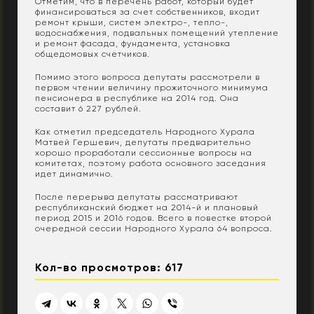
Отметим, что в перечень работ, который будет
финансироваться за счет собственников, входит
ремонт крыши, систем электро-, тепло-,
водоснабжения, подвальных помещений утепление
и ремонт фасада, фундамента, установка
общедомовых счетчиков.
Помимо этого вопроса депутаты рассмотрели в
первом чтении величину прожиточного минимума
пенсионера в республике на 2014 год. Она
составит 6 227 рублей.
Как отметил председатель Народного Хурала
Матвей Гершевич, депутаты предварительно
хорошо проработали сессионные вопросы на
комитетах, поэтому работа основного заседания
идет динамично.
После перерыва депутаты рассматривают
республиканский бюджет на 2014-й и плановый
период 2015 и 2016 годов. Всего в повестке второй
очередной сессии Народного Хурала 64 вопроса.
Кол-во просмотров: 617