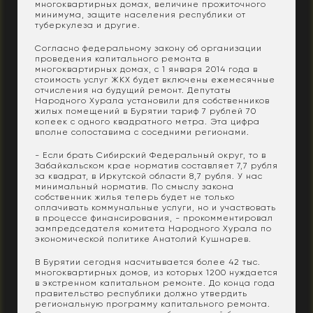
многоквартирных домах, величине прожиточного
минимума, защите населения республики от
туберкулеза и другие.
Согласно федеральному закону об организации
проведения капитального ремонта в
многоквартирных домах, с 1 января 2014 года в
стоимость услуг ЖКХ будет включены ежемесячные
отчисления на будущий ремонт. Депутаты
Народного Хурала установили для собственников
жилых помещений в Бурятии тариф 7 рублей 70
копеек с одного квадратного метра. Эта цифра
вполне сопоставима с соседними регионами.
- Если брать Сибирский Федеральный округ, то в
Забайкальском крае норматив составляет 7,7 рубля
за квадрат, в Иркутской области 8,7 рубля. У нас
минимальный норматив. По смыслу закона
собственник жилья теперь будет не только
оплачивать коммунальные услуги, но и участвовать
в процессе финансирования, - прокомментировал
зампредседателя комитета Народного Хурала по
экономической политике Анатолий Кушнарев.
В Бурятии сегодня насчитывается более 42 тыс.
многоквартирных домов, из которых 1200 нуждается
в экстренном капитальном ремонте. До конца года
правительство республики должно утвердить
региональную программу капитального ремонта.