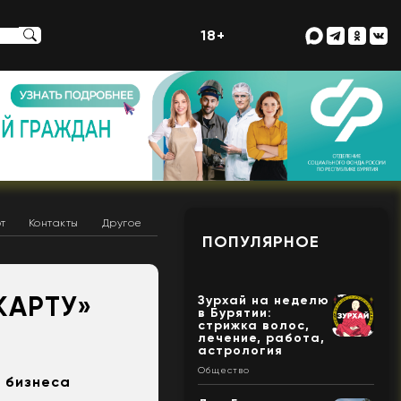
18+
т
Контакты
Другое
ПОПУЛЯРНОЕ
КАРТУ»
Зурхай на неделю
в Бурятии:
стрижка волос,
лечение, работа,
астрология
Общество
я бизнеса