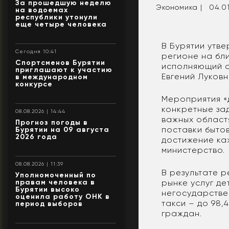
За прошедшую неделю
Экономика |
04.01
на водоемах
республики утонули
еще четыре человека
В Бурятии утв
Сегодня 10:41
регионе на бл
Спортсменов Бурятии
исполняющий о
приглашают к участию
Евгений Луковн
в международном
конкурсе
Мероприятия «
конкретные зад
08.08.2026 | 14:44
важных област
Прогноз погоды в
поставки бытов
Бурятии на 09 августа
2026 года
достижение ка
министерство.
08.08.2026 | 11:39
В результате р
Уполномоченный по
правам человека в
рынке услуг де
Бурятии высоко
негосударстве
оценила работу ОНК в
такси – до 98,
период выборов
граждан.