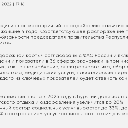
.2022 | 17:16
ердили план мероприятий по содействию развитию 
ижайшие 4 года. Соответствующее распоряжение 
бязанности председателя правительства Республи
иков.
дорожной карты» согласованы с ФАС России и вк
ачи и показатели в 36 сферах экономики, в том чи
ях, как теплоснабжение, электроэнергетика, сбор 
ого газа, медицинские услуги, пассажирские пере
ждого из ключевых показателей будет отвечать ко
еализации плана к 2025 году в Бурятии доля частн
тского отдыха и оздоровления увеличится до 20%,
нный сектор социальных услуг вырастет до 33%, до
4% с сохранением услуг «социального такси» для 