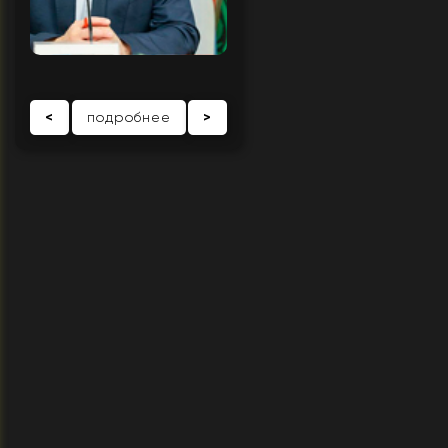
<
подробнее
>