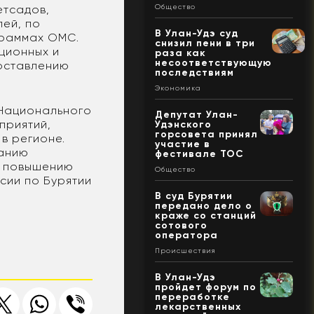
Общество
етсадов,
ей, по
В Улан-Удэ суд
граммах ОМС.
снизил пени в три
ционных и
раза как
несоответствующую
оставлению
последствиям
Экономика
 Национального
Депутат Улан-
приятий,
Удэнского
горсовета принял
в регионе.
участие в
данию
фестивале ТОС
и повышению
Общество
сии по Бурятии
В суд Бурятии
передано дело о
краже со станций
сотового
оператора
Происшествия
В Улан-Удэ
пройдет форум по
переработке
лекарственных