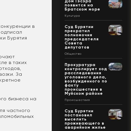
Дом Гэсэра
появится на
Братском море
Культура
конкуренции в
Суд Бурятии
прекратил
подписал
полномочия
ки Бурятия
председателя
Совета
депутатов
Общество
лючают
сле в таких
Прокуратура
отходов,
контролирует ход
расследования
возки. За
уголовного дела,
нкретное
возбужденного по
факту
происшествия в
Муйском районе
ого бизнеса на
Происшествия
ля частного
Суд Бурятии
постановил
маломобильных
выселить
проживающего в
аварийном жилье