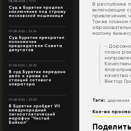
08.08.2026 | 11:11
В республике 
Суд в Бурятии продлил
включающие су
заключение под стражу
привлечению ч
московской мошеннице
Также планом 
образовательн
07.08.2026 | 22:24
малому бизнесу
Суд Бурятии прекратил
полномочия
председателя Совета
- Дорожна
депутатов
плана раз
направлен
Качествен
07.08.2026 | 20:35
благоприя
В суд Бурятии передано
качества 
дело о краже со
станций сотового
Виктор Гр
оператора
Тэги:
07.08.2026 | 20:33
дорожная
В Бурятии пройдет VII
международный
Кол-во просмо
легкоатлетический
марафон "Чистый
Байкал"
Поделить