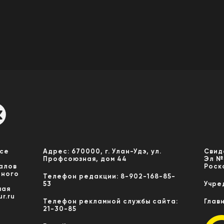
Все
Адрес: 670000, г. Улан-Удэ, ул.
Свид
Профсоюзная, дом 44
Эл №
алов
Роск
нного
Телефон редакции: 8-902-168-85-
53
Учре
мая
r.ru
Телефон рекламной службы сайта:
Глав
21-30-85