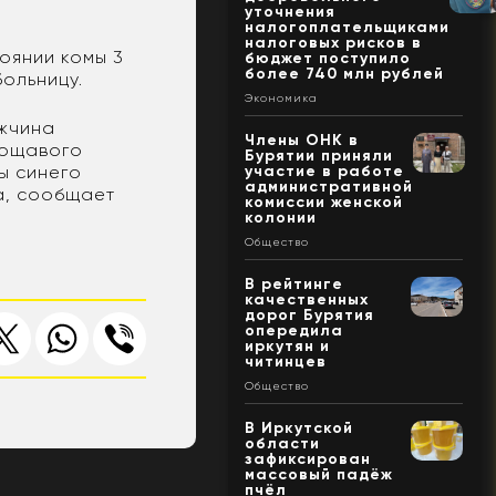
уточнения
налогоплательщиками
налоговых рисков в
тоянии комы 3
бюджет поступило
более 740 млн рублей
ольницу.
Экономика
ужчина
Члены ОНК в
удощавого
Бурятии приняли
ы синего
участие в работе
административной
а, сообщает
комиссии женской
колонии
Общество
В рейтинге
качественных
дорог Бурятия
опередила
иркутян и
читинцев
Общество
В Иркутской
области
зафиксирован
массовый падёж
пчёл