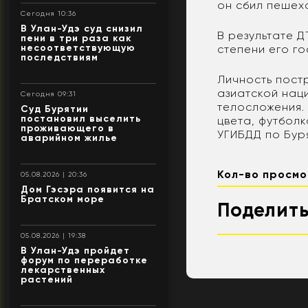
он сбил пешех
Сегодня 10:36
В Улан-Удэ суд снизил
В результате Д
пени в три раза как
несоответствующую
степени его г
последствиям
Личность пост
азиатской наци
Сегодня 09:31
телосложения. 
Суд Бурятии
постановил выселить
цвета, футбол
проживающего в
УГИБДД по Бур
аварийном жилье
Кол-во просмо
05.08.2026 | 20:36
Дом Гэсэра появится на
Братском море
Поделить
05.08.2026 | 19:38
В Улан-Удэ пройдет
форум по переработке
лекарственных
растений