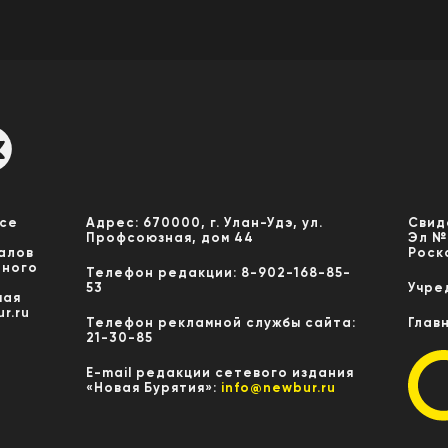
Все
Адрес: 670000, г. Улан-Удэ, ул.
Свид
Профсоюзная, дом 44
Эл №
алов
Роск
нного
Телефон редакции: 8-902-168-85-
53
Учре
мая
r.ru
Телефон рекламной службы сайта:
Глав
21-30-85
E-mail редакции сетевого издания
«Новая Бурятия»:
info@newbur.ru