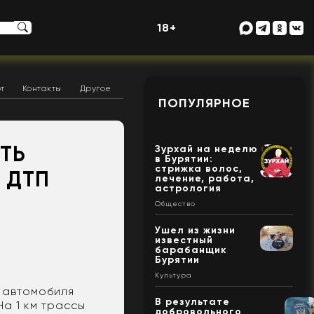
18+
т
Контакты
Другое
ПОПУЛЯРНОЕ
ТЬ
Зурхай на неделю
в Бурятии:
стрижка волос,
 ДТП
лечение, работа,
астрология
Общество
Ушел из жизни
известный
барабанщик
Бурятии
Культура
 автомобиля
В результате
На 1 км трассы
добровольного