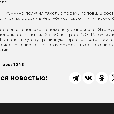
ода.
ТП мужчина получил тяжелые травмы головы. В сос
оспитализировали в Республиканскую клиническую б
радавшего пешехода пока не установлена. Это м
ональности, на вид 25-30 лет, рост 170-175 см, х
Был одет в куртку тряпичную черного цвета, джинс
ка черного цвета, на ногах мокасины черного цвет
ятии.
тров: 1048
ся новостью: