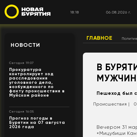
18:18
06.08.2026 г.
ГЛАВНОЕ
Полити
НОВОСТИ
Сегодня 19:07
В БУРЯ
Прокуратура
контролирует ход
МУЖЧИН
расследования
уголовного дела,
возбужденного по
факту происшествия в
Пешеход был с
Муйском районе
Происшествия |
0
Сегодня 16:05
Прогноз погоды в
Бурятии на 07 августа
Вечером 31 ма
2026 года
«Мицубиши Кант