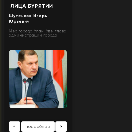
ЛИЦА БУРЯТИИ
Шутенков Игорь
Юрьевич
Мэр города Улан-Удэ, глава
администрации города
<
подробнее
>