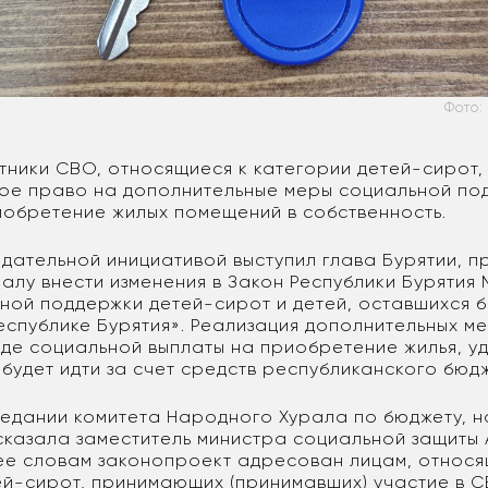
Фото:
стники СВО, относящиеся к категории детей-сирот,
е право на дополнительные меры социальной под
иобретение жилых помещений в собственность.
одательной инициативой выступил глава Бурятии, 
алу внести изменения в Закон Республики Бурятия 
ной поддержки детей-сирот и детей, оставшихся б
Республике Бурятия». Реализация дополнительных м
иде социальной выплаты на приобретение жилья, 
будет идти за счет средств республиканского бюд
седании комитета Народного Хурала по бюджету, н
казала заместитель министра социальной защиты
ее словам законопроект адресован лицам, относя
й-сирот, принимающих (принимавших) участие в СВ