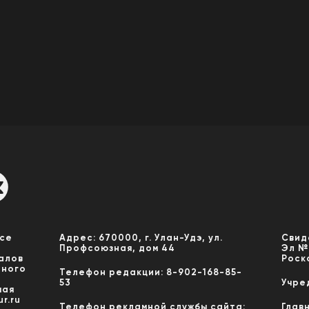
Все
Адрес: 670000, г. Улан-Удэ, ул.
Свид
Профсоюзная, дом 44
Эл №
алов
Роск
нного
Телефон редакции: 8-902-168-85-
53
Учре
мая
r.ru
Телефон рекламной службы сайта:
Глав