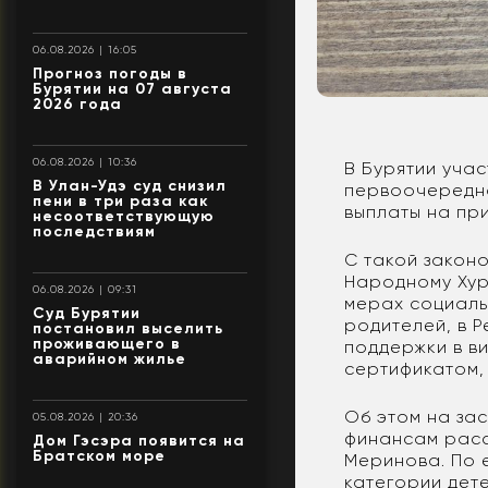
06.08.2026 | 16:05
Прогноз погоды в
Бурятии на 07 августа
2026 года
06.08.2026 | 10:36
В Бурятии уча
В Улан-Удэ суд снизил
первоочередно
пени в три раза как
выплаты на пр
несоответствующую
последствиям
С такой закон
Народному Хур
06.08.2026 | 09:31
мерах социаль
Суд Бурятии
родителей, в 
постановил выселить
проживающего в
поддержки в в
аварийном жилье
сертификатом, 
Об этом на за
05.08.2026 | 20:36
финансам расс
Дом Гэсэра появится на
Братском море
Меринова. По 
категории дете