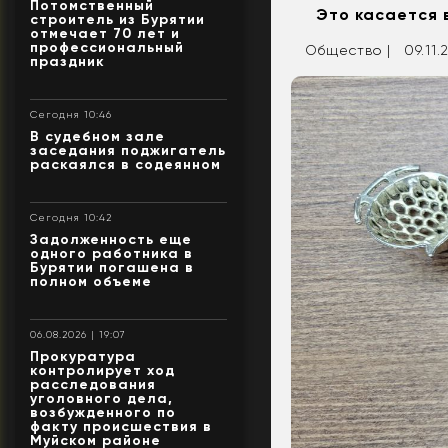
Потомственный
Это касается 
строитель из Бурятии
отмечает 70 лет и
профессиональный
Общество |
09.11.
праздник
Сегодня 10:46
В судебном зале
заседания поджигатель
раскаялся в содеянном
Сегодня 10:42
Задолженность еще
одного работника в
Бурятии погашена в
полном объеме
06.08.2026 | 19:07
Прокуратура
контролирует ход
расследования
уголовного дела,
возбужденного по
факту происшествия в
Муйском районе