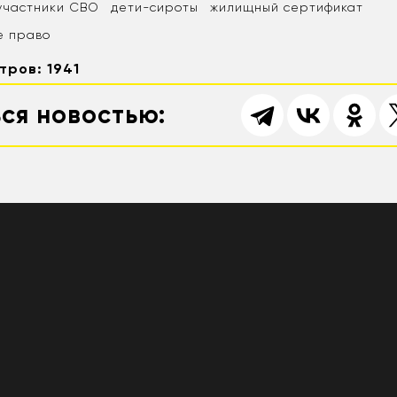
участники СВО
дети-сироты
жилищный сертификат
е право
тров: 1941
ся новостью: