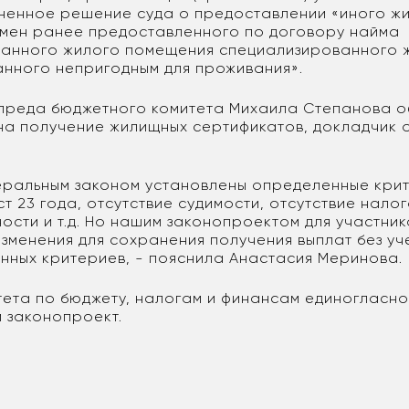
ненное решение суда о предоставлении «иного ж
мен ранее предоставленного по договору найма
ванного жилого помещения специализированного 
анного непригодным для проживания».
преда бюджетного комитета Михаила Степанова о
на получение жилищных сертификатов, докладчик 
еральным законом установлены определенные крит
ст 23 года, отсутствие судимости, отсутствие нало
ости и т.д. Но нашим законопроектом для участни
изменения для сохранения получения выплат без уч
нных критериев, - пояснила Анастасия Меринова.
тета по бюджету, налогам и финансам единогласн
й законопроект.