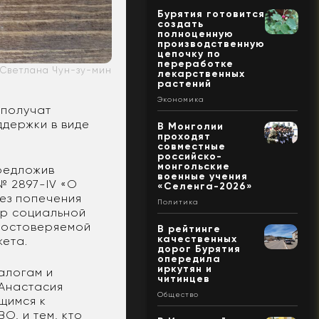
Бурятия готовится
создать
полноценную
производственную
цепочку по
переработке
 Светлана Чун-зу-мин
лекарственных
растений
Экономика
 получат
держки в виде
В Монголии
проходят
совместные
российско-
монгольские
предложив
военные учения
№ 2897-IV «О
«Селенга-2026»
ез попечения
Политика
ер социальной
удостоверяемой
В рейтинге
качественных
жета.
дорог Бурятия
опередила
иркутян и
алогам и
читинцев
 Анастасия
Общество
щимся к
О, и тем, кто