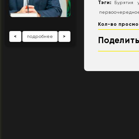
Тэги:
Бурятия
первоочередно
Кол-во просмо
<
подробнее
>
Поделить