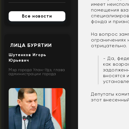
имеет неиспол
помещения вза
специализиро
Все новости
фонда и призн
На вопрос зам
ограничениях 
ЛИЦА БУРЯТИИ
отрицательно.
Шутенков Игорь
- Да, фед
Юрьевич
как возра
задолженн
Мэр города Улан-Удэ, глава
администрации города
вносятся 
установле
Депутаты коми
этот внесенны