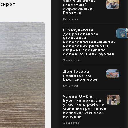
Ушел из жизни
-сирот
известный
барабанщик
Бурятии
Культура
В результате
добровольного
уточнения
налогоплательщиками
налоговых рисков в
бюджет поступило
более 740 млн рублей
Экономика
Дом Гэсэра
появится на
Братском море
Культура
Члены ОНК в
Бурятии приняли
участие в работе
административной
комиссии женской
колонии
Общество