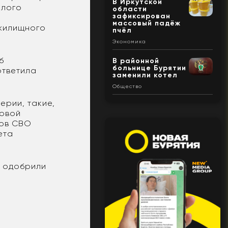
В Иркутской
илого
области
зафиксирован
массовый падёж
жилищного
пчёл
Экономика
б
В районной
больнице Бурятии
ответила
заменили котел
Общество
ерии, такие,
говой
ков СВО
ета
о одобрили