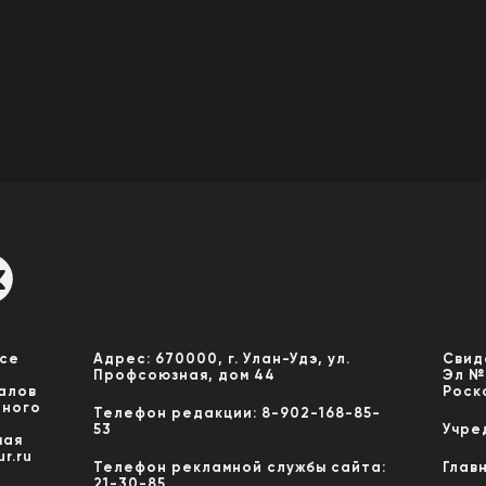
Все
Адрес: 670000, г. Улан-Удэ, ул.
Свид
Профсоюзная, дом 44
Эл №
алов
Роск
нного
Телефон редакции: 8-902-168-85-
53
Учре
мая
r.ru
Телефон рекламной службы сайта:
Глав
21-30-85