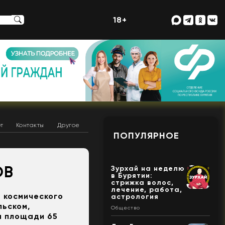
18+
т
Контакты
Другое
ПОПУЛЯРНОЕ
ОВ
Зурхай на неделю
в Бурятии:
стрижка волос,
лечение, работа,
 космического
астрология
льском,
Общество
а площади 65