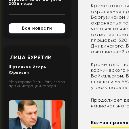
2026 года
Кроме этого, 
охраняемых пр
Баргузинском 
охраняемых те
Все новости
человек из чи
оказания помо
площадью 320 
Джидинского, 
авиационной о
ЛИЦА БУРЯТИИ
Кроме того, н
Шутенков Игорь
космического 
Юрьевич
Байкальском, 
площади 65 562
Мэр города Улан-Удэ, глава
администрации города
угрозы населен
Продолжает де
национального
Кол-во просмо