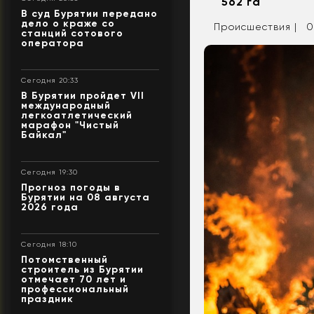
562 га
В суд Бурятии передано
дело о краже со
Происшествия |
0
станций сотового
оператора
Сегодня 20:33
В Бурятии пройдет VII
международный
легкоатлетический
марафон "Чистый
Байкал"
Сегодня 19:30
Прогноз погоды в
Бурятии на 08 августа
2026 года
Сегодня 18:10
Потомственный
строитель из Бурятии
отмечает 70 лет и
профессиональный
праздник