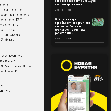
несоответствующую
последствиям
собо
ном парке,
Экономика
аров на особо
В Улан-Удэ
 более 130
пройдет форум по
акже для
переработке
веднике
лекарственных
растений
лгинского,
Экономика
ой базы
 программы
Северо-
не контроля на
естности,
го
овкой.