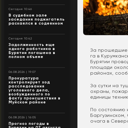
Сегодня 10:46
В судебном зале
заседания поджигатель
раскаялся в содеянном
Сегодня 10:42
Задолженность еще
одного работника в
За прошедшие 
Бурятии погашена в
га в Курумкан
полном объеме
Бурятии прово
площади около
06.08.2026 | 19:07
районах, сооб
Прокуратура
контролирует ход
За сутки на т
расследования
уголовного дела,
охраны, пожар
возбужденного по
единицы техник
факту происшествия в
Муйском районе
По состоянию 
Баргузинском,
06.08.2026 | 16:05
очага в Север
Прогноз погоды в
Бурятии на 07 августа