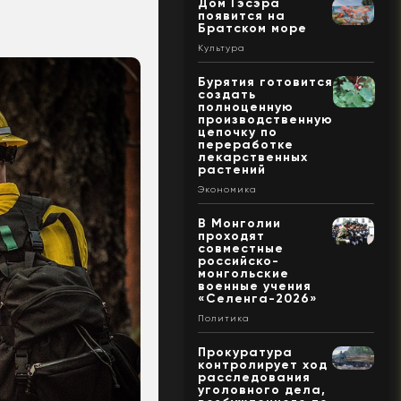
Дом Гэсэра
появится на
Братском море
Культура
Бурятия готовится
создать
полноценную
производственную
цепочку по
переработке
лекарственных
растений
Экономика
В Монголии
проходят
совместные
российско-
монгольские
военные учения
«Селенга-2026»
Политика
Прокуратура
контролирует ход
расследования
уголовного дела,