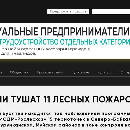
Предложить новость
ка
Общество
Происшествия
Здоровье
Культура
Спор
ИИ ТУШАТ 11 ЛЕСНЫХ ПОЖАР
 Бурятии находится под наблюдением программы
ИСДМ-Рослесхоз» 15 термоточек в Северо-Байка
Курумканском, Муйском районах в зоне контроля н