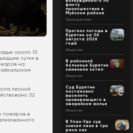
возбужденного по
факту
происшествия в
Муйском районе
Происшествия
Прогноз погоды в
Бурятии на 06
августа 2026
года
Общество
адью около 10
шедшие сутки в
В районной
ожаров на
больнице Бурятии
заменили котел
Байкальском
Общество
Суд Бурятии
исла лесной
постановил
ействовано 32
выселить
проживающего в
аварийном жилье
Общество
х пожаров в
ализованного
В Улан-Удэ суд
снизил пени в три
раза как