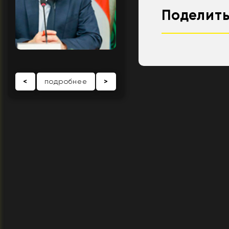
Поделить
<
подробнее
>