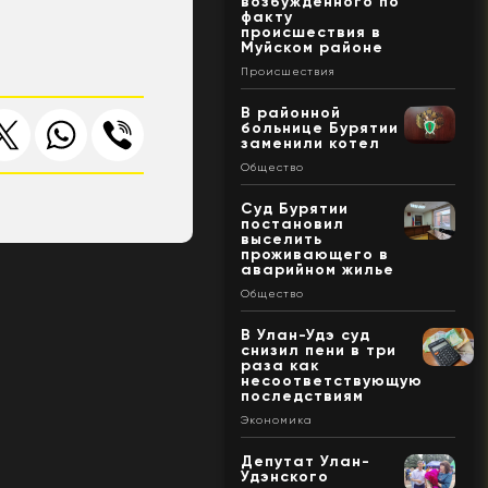
возбужденного по
факту
происшествия в
Муйском районе
Происшествия
В районной
больнице Бурятии
заменили котел
Общество
Суд Бурятии
постановил
выселить
проживающего в
аварийном жилье
Общество
В Улан-Удэ суд
снизил пени в три
раза как
несоответствующую
последствиям
Экономика
Депутат Улан-
Удэнского