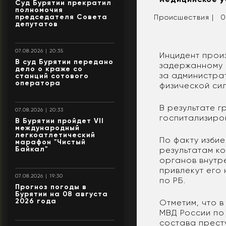
Суд Бурятии прекратил
полномочия
председателя Совета
Происшествия |
0
депутатов
07.08.2026 | 20:35
Инцидент произ
В суд Бурятии передано
задержанному 
дело о краже со
за администра
станций сотового
оператора
физической си
В результате 
07.08.2026 | 20:33
госпитализиро
В Бурятии пройдет VII
международный
легкоатлетический
По факту изби
марафон "Чистый
Байкал"
результатам к
органов внутр
привлекут его
07.08.2026 | 19:30
по РБ.
Прогноз погоды в
Бурятии на 08 августа
2026 года
Отметим, что 
МВД России по
состава престу