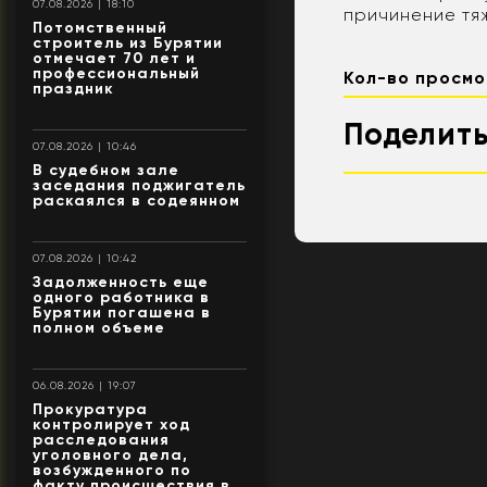
07.08.2026 | 18:10
причинение тя
Потомственный
строитель из Бурятии
отмечает 70 лет и
профессиональный
Кол-во просмо
праздник
Поделить
07.08.2026 | 10:46
В судебном зале
заседания поджигатель
раскаялся в содеянном
07.08.2026 | 10:42
Задолженность еще
одного работника в
Бурятии погашена в
полном объеме
06.08.2026 | 19:07
Прокуратура
контролирует ход
расследования
уголовного дела,
возбужденного по
факту происшествия в