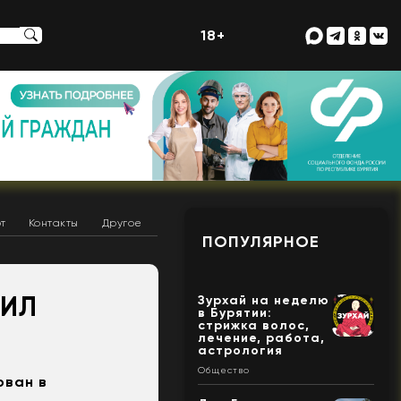
18+
т
Контакты
Другое
ПОПУЛЯРНОЕ
БИЛ
Зурхай на неделю
в Бурятии:
стрижка волос,
лечение, работа,
астрология
Общество
ован в