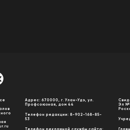
Все
Адрес: 670000, г. Улан-Удэ, ул.
Свид
Профсоюзная, дом 44
Эл №
алов
Роск
нного
Телефон редакции: 8-902-168-85-
53
Учре
мая
r.ru
Телефон рекламной службы сайта:
Глав