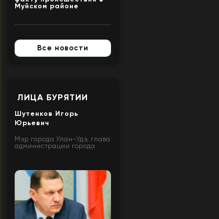
Муйском районе
Все новости
ЛИЦА БУРЯТИИ
Шутенков Игорь
Юрьевич
Мэр города Улан-Удэ, глава
администрации города