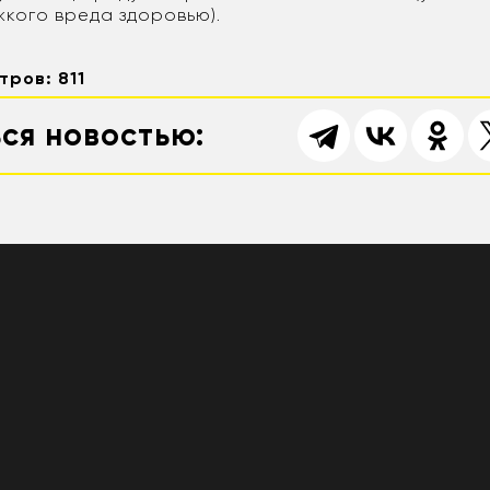
жкого вреда здоровью).
тров: 811
ся новостью: