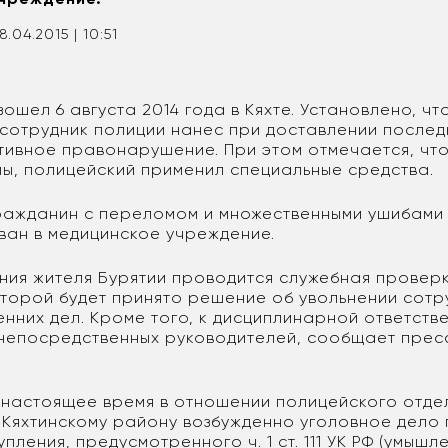
8.04.2015 | 10:51
ошел 6 августа 2014 года в Кяхте. Установлено, чт
сотрудник полиции нанес при доставлении послед
тивное правонарушение. При этом отмечается, чт
лы, полицейский применил специальные средства.
гражданин с переломом и множественными ушибами
ван в медицинское учреждение.
ения жителя Бурятии проводится служебная проверк
оторой будет принято решение об увольнении сотр
енних дел. Кроме того, к дисциплинарной ответств
 непосредственных руководителей, сообщает пре
в настоящее время в отношении полицейского отд
 Кяхтинскому району возбужденно уголовное дело
пления, предусмотренного ч. 1 ст. 111 УК РФ (умышл