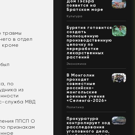
Дом Гэсэра
появится на
Братском море
Культура
Бурятия готовится
создать
о травмы
полноценную
него в отдел
производственную
цепочку по
о кроме
переработке
лекарственных
растений
 был
Экономика
В Монголии
проходят
а, по
совместные
российско-
удника из
монгольские
енности
военные учения
«Селенга-2026»
сс-служба МВД
Политика
Прокуратура
еления ППСП О
контролирует ход
 по признакам
расследования
уголовного дела,
енное