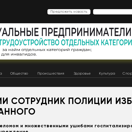
Предложить новость
ка
Общество
Происшествия
Здоровье
Культура
Спор
ТИИ СОТРУДНИК ПОЛИЦИИ ИЗ
АННОГО
еломом и множественными ушибами госпитализир
учреждение.