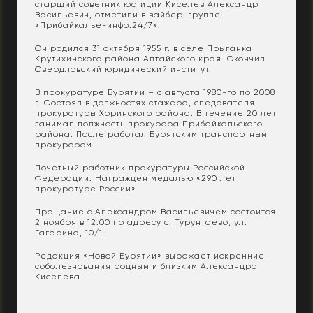
старший советник юстиции Киселев Александр
Васильевич, отметили в вайбер-группе
«Прибайкалье-инфо.24/7».
Он родился 31 октября 1955 г. в селе Прыганка
Крутихинского района Алтайского края. Окончил
Свердловский юридический институт.
В прокуратуре Бурятии – с августа 1980-го по 2008
г. Состоял в должностях стажера, следователя
прокуратуры Хоринского района. В течение 20 лет
занимал должность прокурора Прибайкальского
района. После работал Бурятским транспортным
прокурором.
Почетный работник прокуратуры Российской
Федерации. Награжден медалью «290 лет
прокуратуре России»
Прощание с Александром Васильевичем состоится
2 ноября в 12.00 по адресу с. Турунтаево, ул.
Гагарина, 10/1.
Редакция «Новой Бурятии» выражает искренние
соболезнования родным и близким Александра
Киселева.