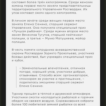
составил более трёх килограммов. Среди женских
команд первое место заняли представительницы
территориального Управления Росгвардии. Их
улов составил около одного килограмма.
В личном зачёте среди женщин первое место
заняла Елена Сенина, старший сержант
Управления. Она получила специальный приз
«Лучшая рыбачка». Среди мужчин второе место
занял Вячеслав Тугутов, старший лейтенант
полиции, а третье — Мунко Матушкеев, майор
полиции.
В честь памяти сотрудника вневедомственной
охраны Росгвардии Зорикто Прокопьева, участника
боевых действий, был учреждён специальный приз
и кубок.
- Замечательные впечатления, отличная
погода, хороший улов, участники добрые,
отзывчивые. Спасибо всем: организаторам,
спонсорам за участие и приглашение, -
поделилась эмоциями старший сержант
Елена Сенина.
Турнир прошёл в тёплой и дружеской атмосфере.
Участники смогли насладиться рыбалкой и горячим
обедом на свежем воздухе. Соревнования собрали
более 100 любителей зимней рыбалки со всей