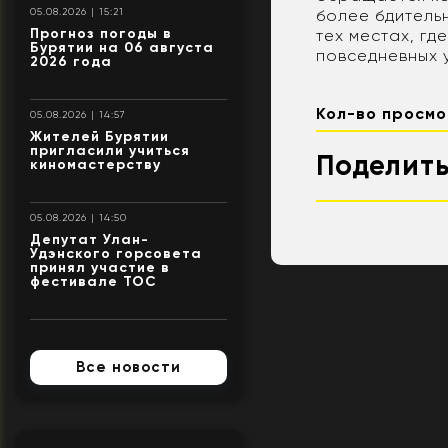
более бдительн
05.08.2026 | 15:21
Прогноз погоды в
тех местах, гд
Бурятии на 06 августа
повседневных 
2026 года
Кол-во просмо
05.08.2026 | 14:57
Жителей Бурятии
пригласили учиться
Поделить
киномастерству
05.08.2026 | 14:50
Депутат Улан-
Удэнского горсовета
принял участие в
фестивале ТОС
Все новости