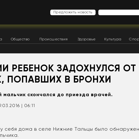
Предложить новость
ка
Общество
Происшествия
Здоровье
Культура
Спор
ИИ РЕБЕНОК ЗАДОХНУЛСЯ ОТ
К, ПОПАВШИХ В БРОНХИ
ый мальчик скончался до приезда врачей.
9.03.2016 | 06:11
у себя дома в селе Нижние Тальцы было обнаружен
льчика.