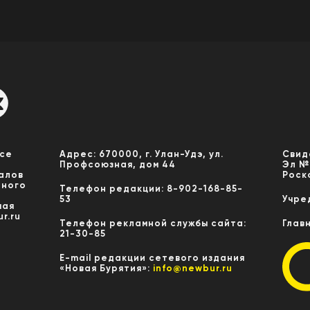
Все
Адрес: 670000, г. Улан-Удэ, ул.
Свид
Профсоюзная, дом 44
Эл №
алов
Роск
нного
Телефон редакции: 8-902-168-85-
53
Учре
мая
r.ru
Телефон рекламной службы сайта:
Глав
21-30-85
E-mail редакции сетевого издания
«Новая Бурятия»:
info@newbur.ru