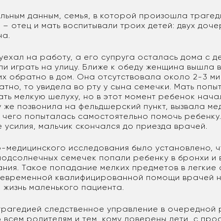
льным данным, семья, в которой произошла трагед
– отец и мать воспитывали троих детей: двух доче
на.
уехал на работу, а его супруга осталась дома с д
и играть на улицу. Ближе к обеду женщина вышла в
их обратно в дом. Она отсутствовала около 2-3 ми
тно, то увидела во рту у сына семечки. Мать попы
ть мелкую шелуху, но в этот момент ребенок нача
 же позвонила на фельдшерский пункт, вызвала м
е чего попыталась самостоятельно помочь ребенку
 усилия, мальчик скончался до приезда врачей.
о-медицинского исследования было установлено, ч
подсолнечных семечек попали ребенку в бронхи и 
ания. Такое попадание мелких предметов в легкие 
оевременной квалифицированной помощи врачей н
 жизнь маленького пациента.
й трагедией следственное управление в очередной 
всем родителям и тем, кому доверены дети, с про