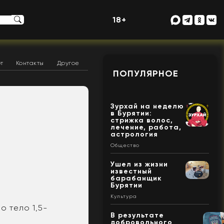
18+
т
Контакты
Другое
ПОПУЛЯРНОЕ
Зурхай на неделю
в Бурятии:
стрижка волос,
лечение, работа,
астрология
Общество
Ушел из жизни
известный
барабанщик
Бурятии
Культура
о тело 1,5-
В результате
добровольного