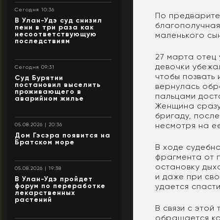
Сегодня 10:36
По предварите
В Улан-Удэ суд снизил
благополучная 
пени в три раза как
несоответствующую
маленького сы
последствиям
27 марта отец 
девочки убежал
Сегодня 09:31
чтобы позвать 
Суд Бурятии
постановил выселить
вернулась обра
проживающего в
пальцами доста
аварийном жилье
Женщина сразу
бригаду, посл
несмотря на ее
05.08.2026 | 20:36
Дом Гэсэра появится на
Братском море
В ходе судебн
фрагмента от 
остановку дых
05.08.2026 | 19:38
и даже при св
В Улан-Удэ пройдет
удается спасти
форум по переработке
лекарственных
растений
В связи с это
обращается ко 