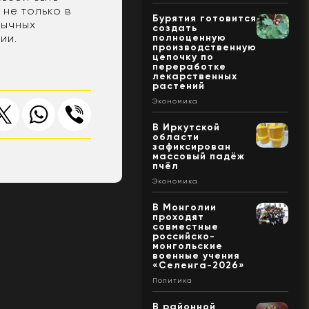
 не только в
Бурятия готовится
бычных
создать
ии.
полноценную
производственную
цепочку по
переработке
лекарственных
растений
Экономика
В Иркутской
области
зафиксирован
массовый падёж
пчёл
Экономика
В Монголии
проходят
совместные
российско-
монгольские
военные учения
«Селенга-2026»
Политика
В районной