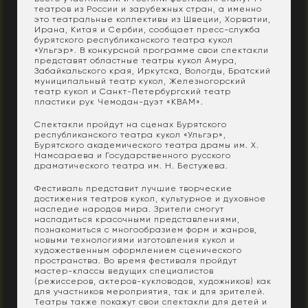
театров из России и зарубежных стран, а именно
это театральные коллективы из Швеции, Хорватии,
Ирана, Китая и Сербии, сообщает пресс-служба
бурятского республиканского театра кукол
«Ульгэр». В конкурсной программе свои спектакли
представят областные театры кукол Амура,
Забайкальского края, Иркутска, Вологды, Братский
муниципальный театр кукол, Железногорский
театр кукол и Санкт-Петербургский театр
пластики рук Чемодан-дуэт «КВАМ».
Спектакли пройдут на сценах Бурятского
республиканского театра кукол «Ульгэр»,
Бурятского академического театра драмы им. Х.
Намсараева и Государственного русского
драматического театра им. Н. Бестужева.
Фестиваль представит лучшие творческие
достижения театров кукол, культурное и духовное
наследие народов мира. Зрители смогут
насладиться красочными представлениями,
познакомиться с многообразием форм и жанров,
новыми технологиями изготовления кукол и
художественным оформлением сценического
пространства. Во время фестиваля пройдут
мастер-классы ведущих специалистов
(режиссеров, актеров-кукловодов, художников) как
для участников мероприятия, так и для зрителей.
Театры также покажут свои спектакли для детей и