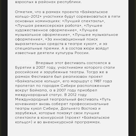
взрослых в районах республики.
Отметим, что в рамках проекта «Байкальское
кольцо-2012» участники будут соревноваться в пяти
основных номинациях: «Лучший спектакль»,
«Лучшая режиссерская работа», «Лучшее
художественное оформление», «Лучшее
музыкальное оформление», «Лучшее музыкальное
оформление», «За инновационный поиск
выразительных средств в театре кукол», и за
специальные премии. А в состав жюри войдут
известные деятели культуры России.
СПРАВКА:
Впервые этот фестиваль состоялся в
Бурятии в 2007 году, участниками которого стали
российские и зарубежные театры. Тогда же в
рамках Фестиваля был реализован проект
«Байкальское кольцо», его маршрут с 1987 года
пролегал по городам Сибири расположенным
вокруг Байкала, а в 2007 году приобрел
международный статус. В 2012 году
Международный театральный фестиваль «Путь
кочевника» вновь соберет профессиональные
театры кукол Сибири, Дальнего Востока и
зарубежья, которые покажут свои лучшие
спектакли в конкурсной (проект «Байкальское
кольцо») и во внеконкурсной программах.