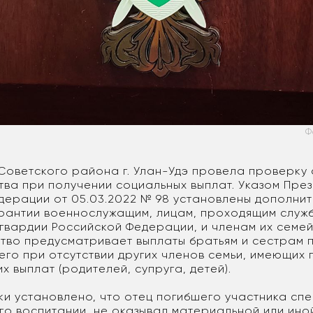
Ф
оветского района г. Улан-Удэ провела проверку
тва при получении социальных выплат. Указом Пре
дерации от 05.03.2022 № 98 установлены дополни
рантии военнослужащим, лицам, проходящим служб
гвардии Российской Федерации, и членам их семей
тво предусматривает выплаты братьям и сестрам 
го при отсутствии других членов семьи, имеющих 
х выплат (родителей, супруга, детей).
ки установлено, что отец погибшего участника сп
его воспитании, не оказывал материальной или ино