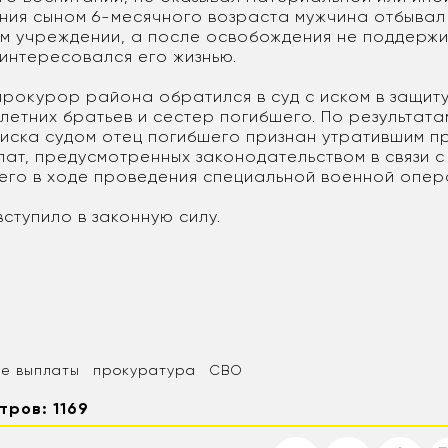
ния сыном 6-месячного возраста мужчина отбывал
м учреждении, а после освобождения не поддержив
 интересовался его жизнью.
 прокурор района обратился в суд с иском в защит
етних братьев и сестер погибшего. По результата
иска судом отец погибшего признан утратившим п
лат, предусмотренных законодательством в связи с
го в ходе проведения специальной военной опер
ступило в законную силу.
ые выплаты
прокуратура
СВО
тров: 1169