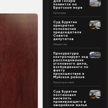
Дом Гэсэра
появится на
Братском море
Культура
Суд Бурятии
прекратил
полномочия
председателя
Совета
депутатов
Общество
Прокуратура
контролирует ход
расследования
уголовного дела,
возбужденного по
факту
происшествия в
Муйском районе
Происшествия
Суд Бурятии
постановил
выселить
проживающего в
аварийном жилье