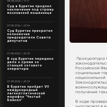
08.08.2026 | 11:11
Суд в Бурятии продлил
заключение под стражу
московской мошеннице
07.08.2026 | 22:24
Суд Бурятии прекратил
полномочия
председателя Совета
депутатов
07.08.2026 | 20:35
Прокуратура С
В суд Бурятии передано
дело о краже со
законодательс
станций сотового
Российской Фе
оператора
социальные га
национальной 
07.08.2026 | 20:33
Законодательс
В Бурятии пройдет VII
военнослужаще
международный
получение таки
легкоатлетический
марафон "Чистый
Байкал"
В ходе провер
участвовал в 