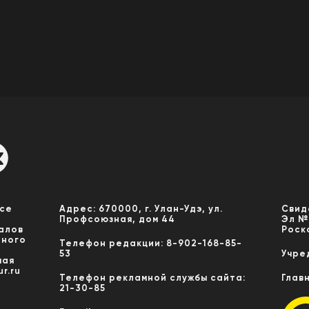
Все
Адрес: 670000, г. Улан-Удэ, ул.
Свид
Профсоюзная, дом 44
Эл №
алов
Роск
нного
Телефон редакции: 8-902-168-85-
53
Учре
мая
r.ru
Телефон рекламной службы сайта:
Глав
21-30-85