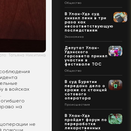
Общество
В Улан-Удэ суд
снизил пени в три
раза как
несоответствующую
последствиям
Экономика
Депутат Улан-
Удэнского
ото: Татьяна Никитина
горсовета принял
участие в
фестивале ТОС
 соблюдения
Общество
зидента
В суд Бурятии
тельные
передано дело о
у в войсках
краже со станций
сотового
.
оператора
погибшего
Происшествия
право на
В Улан-Удэ
пройдет форум по
переработке
ецоперации не
лекарственных
й помощи.