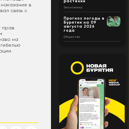
растений
 наказание в
Экономика
ал связь с
Прогноз погоды в
Бурятии на 09
августа 2026
у прав
года
м
Общество
раво на
 гибелью
ации.