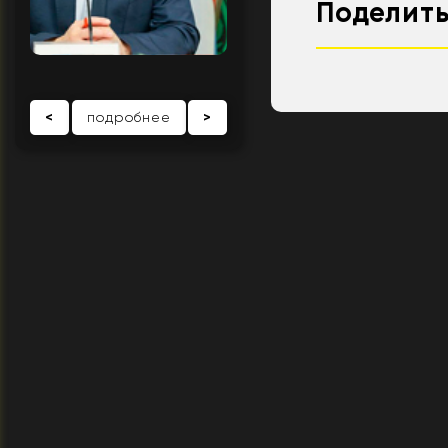
Поделить
<
подробнее
>