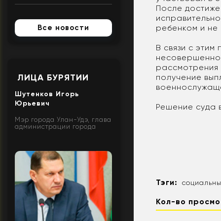
После достиже
исправительно
Все новости
ребенком и не
В связи с этим
несовершеннол
рассмотрения 
ЛИЦА БУРЯТИИ
получение вып
военнослужаще
Шутенков Игорь
Юрьевич
Решение суда в
Мэр города Улан-Удэ, глава
администрации города
Тэги:
социальн
Кол-во просмо