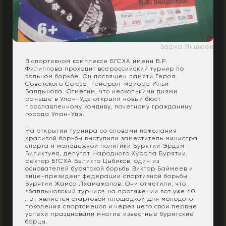
Бадма Якшеев
В спортивном комплексе БГСХА имени В.Р.
Филиппова проходит всероссийский турнир по
вольном борьбе. Он посвящен памяти Героя
Советского Союза, генерал-майора Ильи
Балдынова. Отметим, что несколькими днями
раньше в Улан-Удэ открыли новый бюст
прославленному комдиву, почетному гражданину
города Улан-Удэ.
На открытии турнира со словами пожелания
красивой борьбы выступили заместитель министра
спорта и молодёжной политики Бурятии Эрдэм
Биликтуев, депутат Народного Хурала Бурятии,
ректор БГСХА Бэликто Цыбиков, один из
основателей бурятской борьбы Виктор Баймеев и
вице-президент федерации спортивной борьбы
Бурятии Жамсо Лхамажапов. Они отметили, что
«балдыновский турнир» на протяжении вот уже 40
лет является стартовой площадкой для молодого
поколения спортсменов и через него свои первые
успехи праздновали многие известные бурятские
борцы.