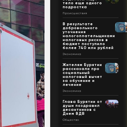
тело еще одного
подростка
Происшествия
В результате
добровольного
уточнения
налогоплательщиками
налоговых рисков в
бюджет поступило
более 740 млн рублей
Экономика
Жителям Бурятии
рассказали про
социальный
налоговый вычет
за обучение и
лечение
Экономика
Глава Бурятии от
души поздравил
десантников с
Днем ВДВ
Общество