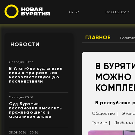
07:39
06.08.2026 г.
ГЛАВНОЕ
Полити
НОВОСТИ
Сегодня 10:36
В БУРЯТ
В Улан-Удэ суд снизил
пени в три раза как
МОЖНО 
несоответствующую
последствиям
КОМПЛЕ
Сегодня 09:31
В республике 
Суд Бурятии
постановил выселить
проживающего в
Общество |
Эконо
аварийном жилье
Туризм |
Любимые
05.08.2026 | 20:36