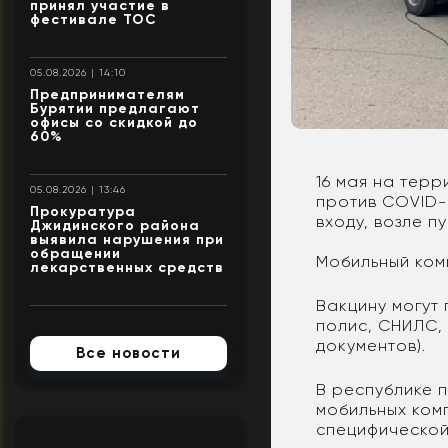
принял участие в
фестивале ТОС
05.08.2026 | 14:10
Предпринимателям
Бурятии предлагают
офисы со скидкой до
60%
16 мая на терр
05.08.2026 | 13:46
против COVID-1
Прокуратура
входу, возле п
Джидинского района
выявила нарушения при
обращении
Мобильный ком
лекарственных средств
Вакцину могут
полис, СНИЛС,
документов).
Все новости
В республике 
мобильных ком
специфической