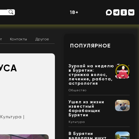
18+
т
Контакты
Другое
ПОПУЛЯРНОЕ
УСА
Зурхай на неделю
в Бурятии:
стрижка волос,
лечение, работа,
астрология
Общество
Ушел из жизни
известный
барабанщик
Бурятии
Культура |
Культура
В Бурятии
водолазы ищут