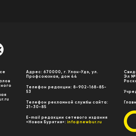
Все
Адрес: 670000, г. Улан-Удэ, ул.
Свид
Профсоюзная, дом 44
Эл №
алов
Роск
нного
Телефон редакции: 8-902-168-85-
53
Учре
мая
r.ru
Телефон рекламной службы сайта:
Глав
21-30-85
E-mail редакции сетевого издания
«Новая Бурятия»:
info@newbur.ru