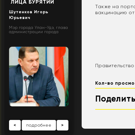
ЛИЦА БУРЯТИИ
Также на порт
Шутенков Игорь
вакцинацию от
Юрьевич
Мэр города Улан-Удэ, глава
администрации города
Правительство
Кол-во просмо
Поделить
<
подробнее
>