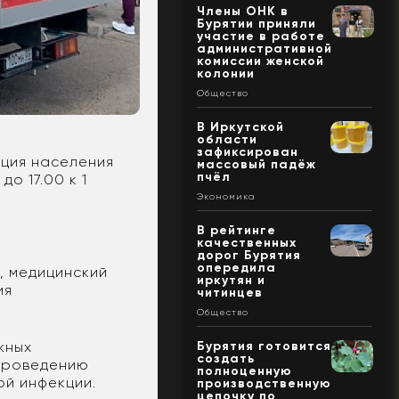
Члены ОНК в
Бурятии приняли
участие в работе
административной
комиссии женской
колонии
Общество
В Иркутской
области
зафиксирован
ация населения
массовый падёж
пчёл
до 17.00 к 1
Экономика
В рейтинге
качественных
дорог Бурятия
опередила
, медицинский
иркутян и
ия
читинцев
Общество
жных
Бурятия готовится
создать
 проведению
полноценную
ой инфекции.
производственную
цепочку по