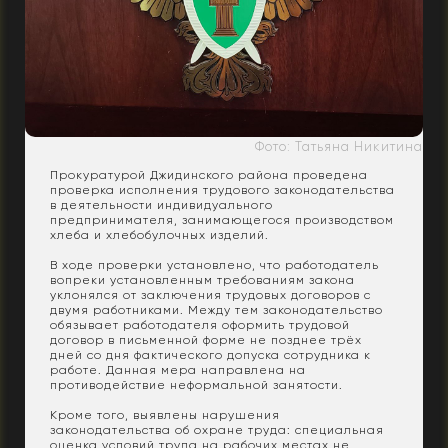
Фото: Татьяна Никитина
Прокуратурой Джидинского района проведена
проверка исполнения трудового законодательства
в деятельности индивидуального
предпринимателя, занимающегося производством
хлеба и хлебобулочных изделий.
В ходе проверки установлено, что работодатель
вопреки установленным требованиям закона
уклонялся от заключения трудовых договоров с
двумя работниками. Между тем законодательство
обязывает работодателя оформить трудовой
договор в письменной форме не позднее трёх
дней со дня фактического допуска сотрудника к
работе. Данная мера направлена на
противодействие неформальной занятости.
Кроме того, выявлены нарушения
законодательства об охране труда: специальная
оценка условий труда на рабочих местах не