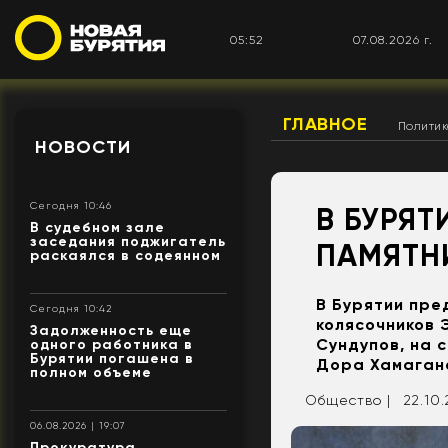
05:52
07.08.2026 г.
ГЛАВНОЕ
Полити
НОВОСТИ
Сегодня 10:46
В БУРЯ
В судебном зале
заседания поджигатель
ПАМЯТН
раскаялся в содеянном
В Бурятии пре
Сегодня 10:42
колясочников 
Задолженность еще
Сундупов, на 
одного работника в
Бурятии погашена в
Дора Хамаган
полном объеме
Общество |
22.10.
06.08.2026 | 19:07
Прокуратура