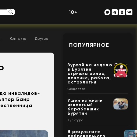
18+
т
Контакты
Другое
ПОПУЛЯРНОЕ
Ь
Зурхай на неделю
в Бурятии:
стрижка волос,
лечение, работа,
астрология
Общество
нда инвалидов-
ьптор Баир
Ушел из жизни
известный
щественница
барабанщик
Бурятии
Культура
В результате
добровольного