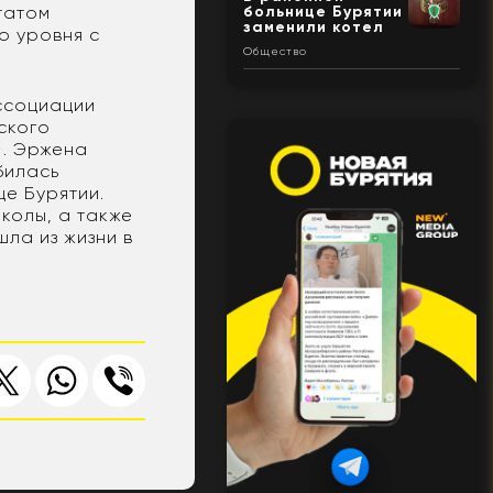
утатом
больнице Бурятии
заменили котел
о уровня с
Общество
ассоциации
ского
». Эржена
билась
це Бурятии.
колы, а также
ла из жизни в