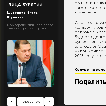
общества инвал
ЛИЦА БУРЯТИИ
городского со
тяжелой инвал
Шутенков Игорь
Юрьевич
Она - одна из
Мэр города Улан-Удэ, глава
колясочников 
администрации города
регионального
Будаева долго
существенных р
Благодаря Эрж
жилой комплек
2013 году во 
Кол-во просмо
Поделить
<
подробнее
>