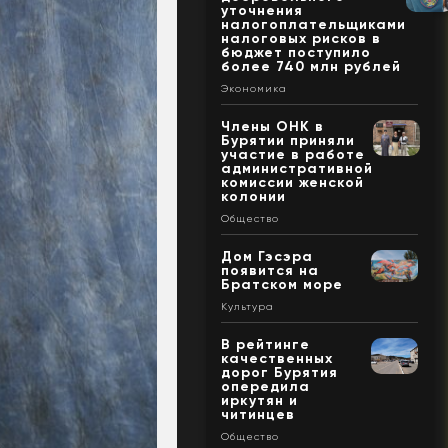
уточнения
налогоплательщиками
налоговых рисков в
бюджет поступило
более 740 млн рублей
Экономика
Члены ОНК в
Бурятии приняли
участие в работе
административной
комиссии женской
колонии
Общество
Дом Гэсэра
появится на
Братском море
Культура
В рейтинге
качественных
дорог Бурятия
опередила
иркутян и
читинцев
Общество