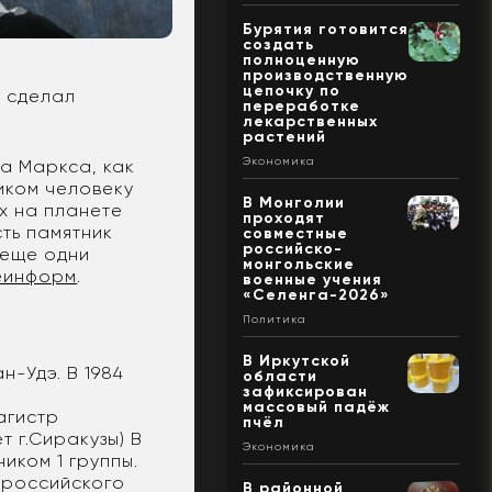
Бурятия готовится
создать
полноценную
производственную
цепочку по
в сделал
переработке
лекарственных
растений
Экономика
а Маркса, как
иком человеку
В Монголии
х на планете
проходят
сть памятник
совместные
российско-
 еще одни
монгольские
еинформ
.
военные учения
«Селенга-2026»
Политика
В Иркутской
н-Удэ. В 1984
области
зафиксирован
массовый падёж
агистр
пчёл
 г.Сиракузы) В
Экономика
иком 1 группы.
сероссийского
В районной