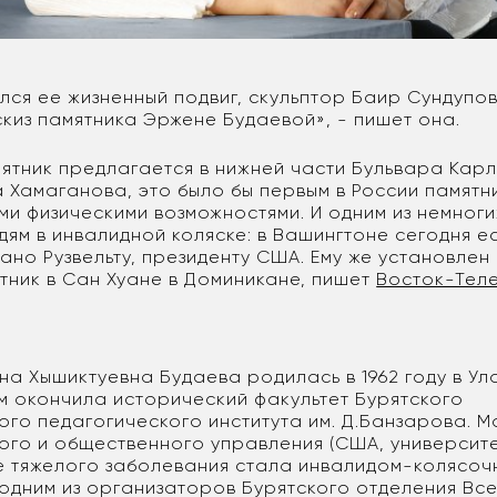
лся ее жизненный подвиг, скульптор Баир Сундупо
скиз памятника Эржене Будаевой», - пишет она.
мятник предлагается в нижней части Бульвара Карл
 Хамаганова, это было бы первым в России памятн
ми физическими возможностями. И одним из немноги
ям в инвалидной коляске: в Вашингтоне сегодня е
ано Рузвельту, президенту США. Ему же установлен
тник в Сан Хуане в Доминикане, пишет
Восток-Тел
а Хышиктуевна Будаева родилась в 1962 году в Ула
ем окончила исторический факультет Бурятского
ого педагогического института им. Д.Банзарова. М
ого и общественного управления (США, университет
ле тяжелого заболевания стала инвалидом-колясочн
а одним из организаторов Бурятского отделения В