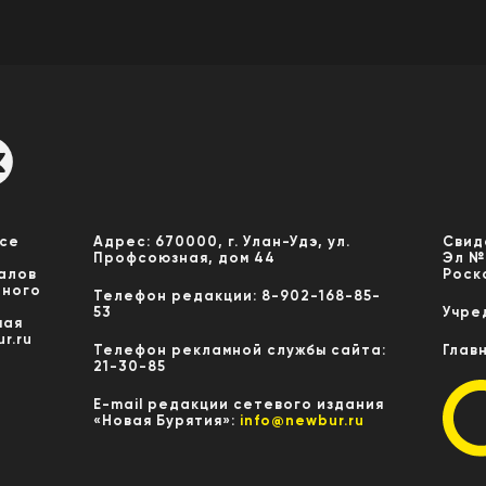
Все
Адрес: 670000, г. Улан-Удэ, ул.
Свид
Профсоюзная, дом 44
Эл №
алов
Роск
нного
Телефон редакции: 8-902-168-85-
53
Учре
мая
r.ru
Телефон рекламной службы сайта:
Глав
21-30-85
E-mail редакции сетевого издания
«Новая Бурятия»:
info@newbur.ru