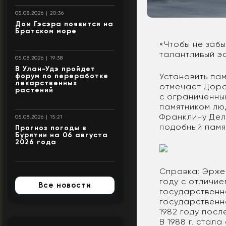
05.08.2026 | 20:36
Дом Гэсэра появится на
Братском море
«Чтобы не забы
талантливый э
05.08.2026 | 19:38
В Улан-Удэ пройдет
Установить па
форум по переработке
лекарственных
отмечает Дора
растений
с ограниченны
памятником люд
Франклину Дел
05.08.2026 | 15:21
подобный памя
Прогноз погоды в
Бурятии на 06 августа
2026 года
Справка: Эржен
году с отличи
Все новости
государственн
государственн
1982 году пос
В 1988 г. стал