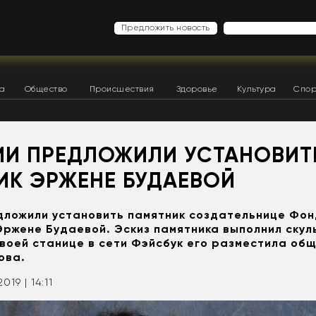
Предложить новость
ка
Общество
Происшествия
Здоровье
Культура
Спор
ТИИ ПРЕДЛОЖИЛИ УСТАНОВИТ
ИК ЭРЖЕНЕ БУДАЕВОЙ
дложили установить памятник создательнице Фо
Эржене Будаевой. Эскиз памятника выполнил скул
своей станице в сети Фэйсбук его разместила об
ова.
2019 | 14:11