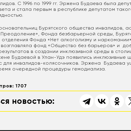
идов. С 1996 по 1999 гг. Эржена Будаева была деп
вета и стала первым в республике депутатом таког
идностью.
 основательниц Бурятского общества инвалидов, 
«Преодоление», Фонда безбарьерной среды, Бурят
 отделения Фонда «Нет алкоголизму и наркомании
 возглавляла фонд «Общество без барьеров» и до
езультатов в создании инклюзивной среды в столи
ене Будаевой в Улан-Удэ появились инклюзивные ш
с для инвалидов-колясочников. Эржена Будаева уш
время очередной процедуры гемодиализа.
тров: 1707
ся новостью: