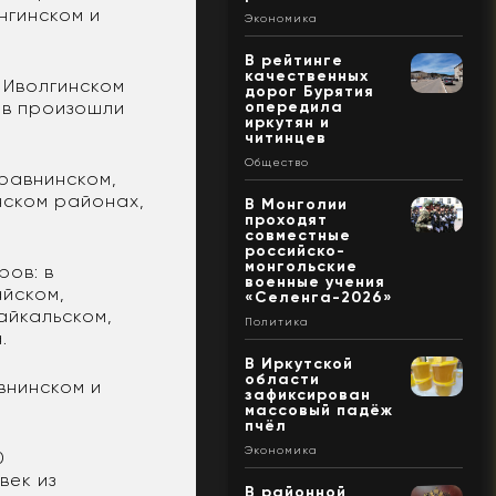
нгинском и
Экономика
В рейтинге
качественных
 Иволгинском
дорог Бурятия
ов произошли
опередила
иркутян и
читинцев
Общество
Еравнинском,
нском районах,
В Монголии
проходят
совместные
российско-
монгольские
ров: в
военные учения
айском,
«Селенга-2026»
айкальском,
Политика
а.
В Иркутской
области
внинском и
зафиксирован
массовый падёж
пчёл
Экономика
0
век из
В районной