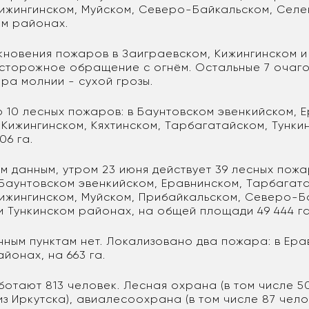
Кижингинском, Муйском, Северо-Байкальском, Селе
м районах.
кновения пожаров в Заиграевском, Кижингинском и
сторожное обращение с огнём. Остальные 7 очаг
ра молнии - сухой грозы.
 10 лесных пожаров: в Баунтовском эвенкийском, 
 Кижингинском, Кяхтинском, Тарбагатайском, Тунки
06 га.
 данным, утром 23 июня действует 39 лесных пожа
 Баунтовском эвенкийском, Еравнинском, Тарбагат
Кижингинском, Муйском, Прибайкальском, Северо-Б
и Тункинском районах, на общей площади 49 444 г
нным пунктам нет. Локализовано два пожара: в Ера
йонах, на 663 га.
ботают 813 человек. Лесная охрана (в том числе 5
з Иркутска), авиалесоохрана (в том числе 87 чело