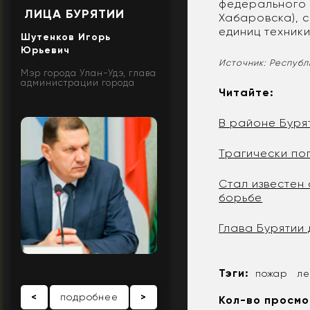
федерального 
ЛИЦА БУРЯТИИ
Хабаровска), 
единиц техники
Шутенков Игорь
Юрьевич
Источник: Республ
Мэр города Улан-Удэ, глава
администрации города
Читайте:
В районе Бурят
Трагически по
Стал известен
борьбе
Глава Бурятии
Тэги:
пожар
ле
<
подробнее
>
Кол-во просмо