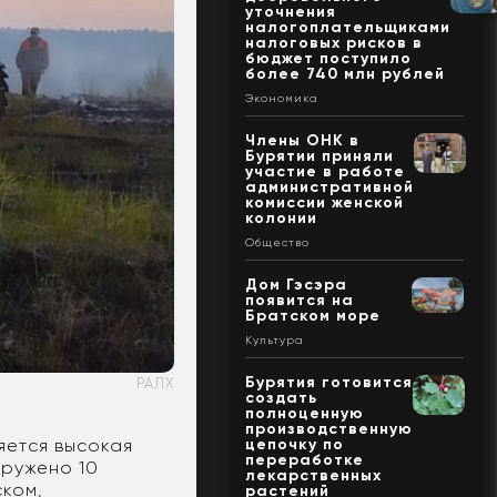
уточнения
налогоплательщиками
налоговых рисков в
бюджет поступило
более 740 млн рублей
Экономика
Члены ОНК в
Бурятии приняли
участие в работе
административной
комиссии женской
колонии
Общество
Дом Гэсэра
появится на
Братском море
Культура
Бурятия готовится
РАЛХ
создать
полноценную
производственную
яется высокая
цепочку по
переработке
аружено 10
лекарственных
ском,
растений