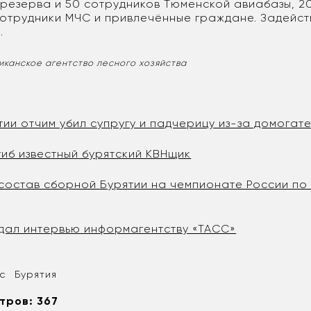
резерва и 50 сотрудников Тюменской авиабазы, 20
сотрудники МЧС и привлечённые граждане. Задейст
.
иканское агентство лесного хозяйства
ии отчим убил супругу и падчерицу из-за домогате
гиб известный бурятский КВНщик
 состав сборной Бурятии на чемпионате России по
 дал интервью информагентству «ТАСС»
с
Бурятия
тров: 367