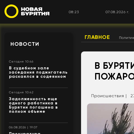
08:23
07.08.2026 г.
ГЛАВНОЕ
Полити
НОВОСТИ
Сегодня 10:46
В БУРЯ
В судебном зале
заседания поджигатель
ПОЖАРО
раскаялся в содеянном
Сегодня 10:42
Происшествия |
2
Задолженность еще
одного работника в
Бурятии погашена в
полном объеме
06.08.2026 | 19:07
Прокуратура