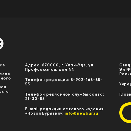
Все
Адрес: 670000, г. Улан-Удэ, ул.
Свид
Профсоюзная, дом 44
Эл №
алов
Роск
нного
Телефон редакции: 8-902-168-85-
53
Учре
мая
r.ru
Телефон рекламной службы сайта:
Глав
21-30-85
E-mail редакции сетевого издания
«Новая Бурятия»:
info@newbur.ru