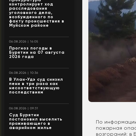
контролирует ход
расследования
уголовного дела,
возбужденного по
факту происшествия в
Муйском районе
06.08.2026 | 16:05
Прогноз погоды в
Бурятии на 07 августа
2026 года
06.08.2026 | 10:36
В Улан-Удэ суд снизил
пени в три раза как
несоответствующую
последствиям
06.08.2026 | 09:31
Суд Бурятии
постановил выселить
По информации
проживающего в
пожарная опас
аварийном жилье
возгораний: в 