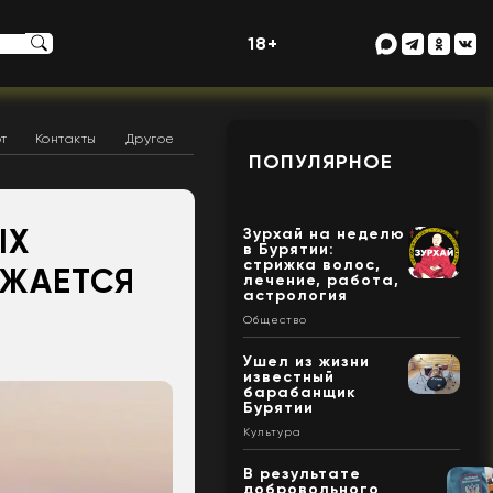
18+
т
Контакты
Другое
ПОПУЛЯРНОЕ
ЫХ
Зурхай на неделю
в Бурятии:
стрижка волос,
ЛЖАЕТСЯ
лечение, работа,
астрология
Общество
Ушел из жизни
известный
барабанщик
Бурятии
Культура
В результате
добровольного