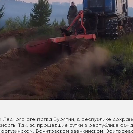
 Лесного агентства Бурятии, в республике сохран
ность. Так, за прошедшие сутки в республике обн
Баргузинском, Баунтовском эвенкийском, Заиграев