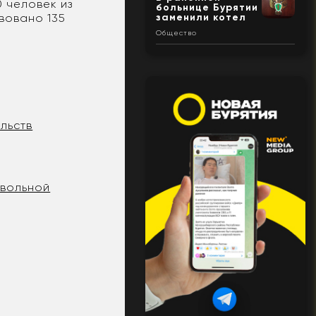
 человек из
больнице Бурятии
вовано 135
заменили котел
Общество
льств
 вольной