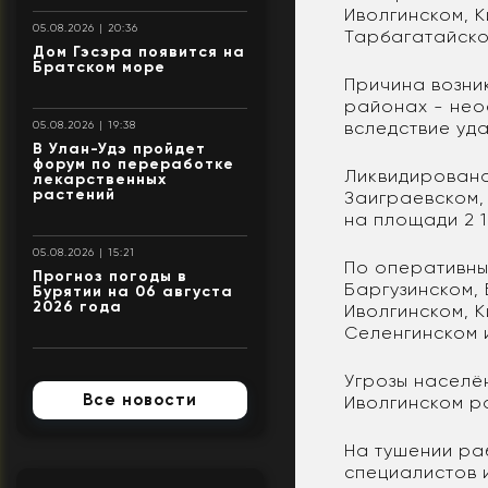
Иволгинском, 
05.08.2026 | 20:36
Тарбагатайско
Дом Гэсэра появится на
Братском море
Причина возни
районах - нео
вследствие уда
05.08.2026 | 19:38
В Улан-Удэ пройдет
форум по переработке
Ликвидировано
лекарственных
растений
Заиграевском,
на площади 2 1
05.08.2026 | 15:21
По оперативным
Прогноз погоды в
Баргузинском,
Бурятии на 06 августа
2026 года
Иволгинском, 
Селенгинском 
Угрозы населё
Все новости
Иволгинском ра
На тушении ра
специалистов и