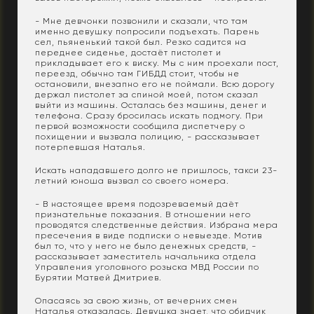
- Мне девчонки позвонили и сказали, что там
именно девушку попросили подъехать. Парень
сел, пьяненький такой был. Резко садится на
переднее сиденье, достаёт пистолет и
прикладывает его к виску. Мы с ним проехали пост,
переезд, обычно там ГИБДД стоит, чтобы не
остановили, внезапно его не поймали. Всю дорогу
держал пистолет за спиной моей, потом сказал
выйти из машины. Осталась без машины, денег и
телефона. Сразу бросилась искать подмогу. При
первой возможности сообщила диспетчеру о
похищении и вызвала полицию, - рассказывает
потерпевшая Наталья.
Искать нападавшего долго не пришлось, такси 23-
летний юноша вызвал со своего номера.
- В настоящее время подозреваемый даёт
признательные показания. В отношении него
проводятся следственные действия. Избрана мера
пресечения в виде подписки о невыезде. Мотив
был то, что у него не было денежных средств, -
рассказывает заместитель начальника отдела
Управления уголовного розыска МВД России по
Бурятии Матвей Дмитриев.
Опасаясь за свою жизнь, от вечерних смен
Наталья отказалась. Девушка знает, что обидчик