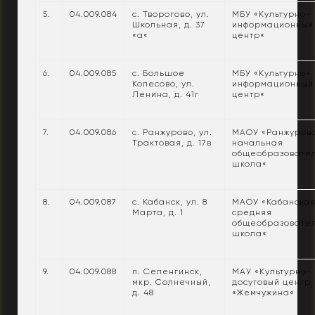
5.
04.009.084
с. Творогово, ул.
МБУ «Культурно-
Школьная, д. 37
информационный
«а«
центр«
6.
04.009.085
с. Большое
МБУ «Культурно-
Колесово, ул.
информационный
Ленина, д. 41г
центр«
7.
04.009.086
с. Ранжурово, ул.
МАОУ «Ранжуров
Трактовая, д. 17в
начальная
общеобразовате
школа«
8.
04.009.087
с. Кабанск, ул. 8
МАОУ «Кабанска
Марта, д. 1
средняя
общеобразовате
школа«
9.
04.009.088
п. Селенгинск,
МАУ «Культурно-
мкр. Солнечный,
досуговый центр
д. 48
«Жемчужина«