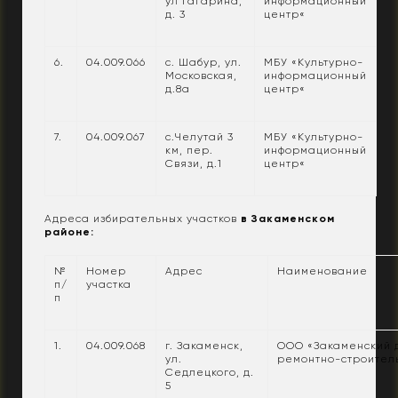
ул Гагарина,
информационный
д. 3
центр«
6.
04.009.066
с. Шабур, ул.
МБУ «Культурно-
Московская,
информационный
д.8а
центр«
7.
04.009.067
с.Челутай 3
МБУ «Культурно-
км, пер.
информационный
Связи, д.1
центр«
Адреса избирательных участков
в Закаменском
районе:
№
Номер
Адрес
Наименование
п/
участка
п
1.
04.009.068
г. Закаменск,
ООО «Закаменский 
ул.
ремонтно-строител
Седлецкого, д.
5