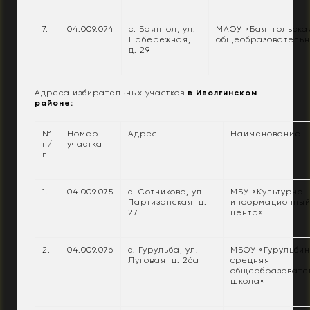
7.
04.009.074
с. Баянгол, ул.
МАОУ «Баянгольска
Набережная,
общеобразовательн
д. 29
Адреса избирательных участков
в Иволгинском
районе:
№
Номер
Адрес
Наименование
п/
участка
п
1.
04.009.075
с. Сотниково, ул.
МБУ «Культурно-
Партизанская, д.
информационны
27
центр«
2.
04.009.076
с. Гурульба, ул.
МБОУ «Гурульбин
Луговая, д. 26а
средняя
общеобразовате
школа«