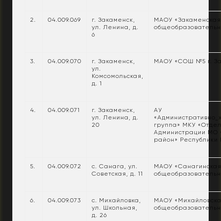
2.
04.009.069
г. Закаменск,
МАОУ «Закаменская
ул. Ленина, д.
общеобразовательн
6
3.
04.009.070
г. Закаменск,
МАОУ «СОШ №5 г. З
ул.
Комсомольская,
д. 1
4.
04.009.071
г. Закаменск,
АУ
ул. Ленина, д.
«Административно_
20
группа» МКУ «Отдел
Администрации МО 
район» Республики 
5.
04.009.072
с. Санага, ул.
МАОУ «Санагинская
Советская, д. 11
общеобразовательн
6.
04.009.073
с. Михайловка,
МАОУ «Михайловска
ул. Школьная,
общеобразовательн
д. 26