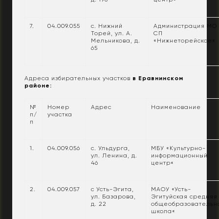
7.
04.009.055
с. Нижний
Администрация МО
Торей, ул. А.
СП
Мельникова, д.
«Нижнеторейское«
65
Адреса избирательных участков
в Еравнинском
районе:
№
Номер
Адрес
Наименование
п/
участка
п
1.
04.009.056
с. Ульдурга,
МБУ «Культурно-
ул. Ленина, д.
информационный
46
центр«
2.
04.009.057
с Усть-Эгита,
МАОУ «Усть-
ул. Базарова,
Эгитуйская средняя
д. 22
общеобразовательн
школа«