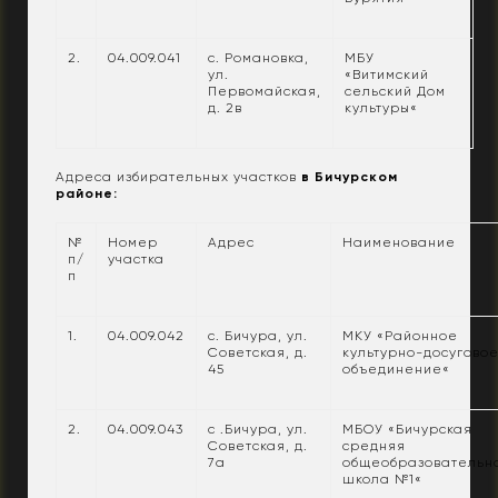
2.
04.009.041
с. Романовка,
МБУ
ул.
«Витимский
Первомайская,
сельский Дом
д. 2в
культуры«
Адреса избирательных участков
в Бичурском
районе:
№
Номер
Адрес
Наименование
п/
участка
п
1.
04.009.042
с. Бичура, ул.
МКУ «Районное
Советская, д.
культурно-досугово
45
объединение«
2.
04.009.043
с .Бичура, ул.
МБОУ «Бичурская
Советская, д.
средняя
7а
общеобразовательн
школа №1«