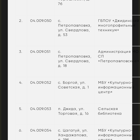
7б
2.
04.009.050
с.
ГБПОУ «Джидинский
Петропавловка,
многопрофильный
ул. Свердлова,
техникум«
д. 53
3.
04.009.051
с.
Администрация МО
Петропавловка,
СП
ул. Свердлова,
«Петропавловское«
д. 18
4.
04.009.052
с. Боргой, ул.
МБУ «Культурно-
Советская, д. 1
информационный
центр«
5.
04.009.053
п. Джида, ул.
Сельская
Торговая, д. 16
библиотека
6.
04.009.054
с. Цагатуй, ул.
МБУ «Культурно-
Хандажапова,
информационный
д. 19б
центр«