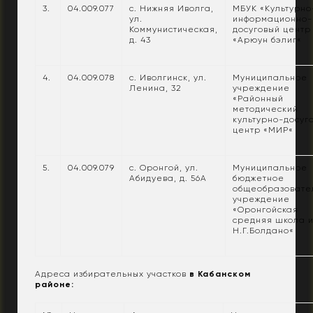
3.
04.009.077
с. Нижняя Иволга,
МБУК «Культурно
ул.
информационно-
Коммунистическая,
досуговый центр
д. 43
«Арюун бэлиг«
4.
04.009.078
с. Иволгинск, ул.
Муниципальное
Ленина, 32
учреждение
«Районный
методический
культурно-досуг
центр «МИР«
5.
04.009.079
с. Оронгой, ул.
Муниципальное
Абидуева, д. 56А
бюджетное
общеобразовате
учреждение
«Оронгойская
средняя школа и
Н.Г.Болдано«
Адреса избирательных участков
в Кабанском
районе: