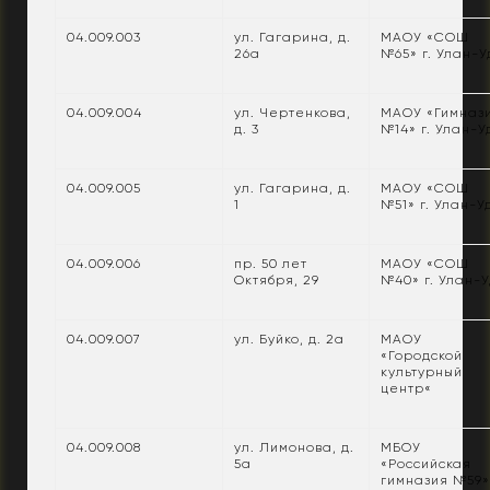
04.009.003
ул. Гагарина, д.
МАОУ «СОШ
26а
№65» г. Улан-У
04.009.004
ул. Чертенкова,
МАОУ «Гимназ
д. 3
№14» г. Улан-У
04.009.005
ул. Гагарина, д.
МАОУ «СОШ
1
№51» г. Улан-У
04.009.006
пр. 50 лет
МАОУ «СОШ
Октября, 29
№40» г. Улан-
04.009.007
ул. Буйко, д. 2а
МАОУ
«Городской
культурный
центр«
04.009.008
ул. Лимонова, д.
МБОУ
5а
«Российская
гимназия №59» 