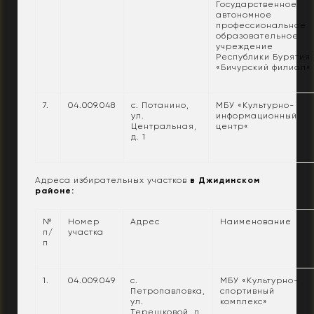
Государственное
автономное
профессиональное
образовательное
учреждение
Республики Бурятия
«Бичурский филиал«
7.
04.009.048
с. Потанино,
МБУ «Культурно-
ул.
информационный
Центральная,
центр«
д. 1
Адреса избирательных участков
в Джидинском
районе:
№
Номер
Адрес
Наименование
п/
участка
п
1.
04.009.049
с.
МБУ «Культурно-
Петропавловка,
спортивный
ул.
комплекс»
Терешковой, д.