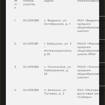
№
Номер
Адрес
Наименование
п/
участка
п
1.
04.009.080
с. Выдрино, ул.
МОУ «Выдринска
Октябрьская, д. 1
средняя
общеобразовате
школа«
2.
04.009.081
г. Бабушкин, ул. 3
МАОУ «Мысовска
-
средняя
Интернационала,
общеобразовате
д.35
школа №56«
3.
04.009.082
с. Посольское, ул.
МАОУ «Посольск
Набережная, д.
средняя
53
общеобразовате
школа«
4.
04.009.083
п. Каменск, ул.
МАУ «Молодежны
Луговая, д. 2
досуговый центр
«Сибирь»