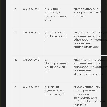
3.
04.009.044
с. Окино-
МБУ «Культурно-
Ключи, ул.
информационный
Центральная,
центр«
д. 16
4.
04.009.045
у. Шибертуй,
МКУ «Администраци
ул. Елаева, д.
муниципального
1
образования сельск
поселение
«Шибертуйское«
5.
04.009.046
с.
МКУ «Администраци
Новосретенка,
муниципального
ул. Школьная,
образования сельск
д. 7
поселение
«Новосретенское»
6.
04.009.047
с. Малый
«Республиканский
Куналей, ул.
межотраслевой
Школьная, 2
техникум»
Заиграевского
района Республики
Бурятия-