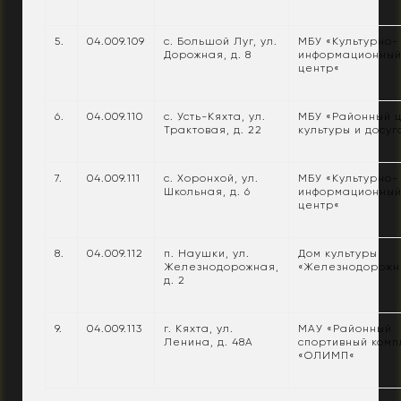
5.
04.009.109
с. Большой Луг, ул.
МБУ «Культурно-
Дорожная, д. 8
информационны
центр«
6.
04.009.110
с. Усть-Кяхта, ул.
МБУ «Районный 
Трактовая, д. 22
культуры и досуг
7.
04.009.111
с. Хоронхой, ул.
МБУ «Культурно-
Школьная, д. 6
информационны
центр«
8.
04.009.112
п. Наушки, ул.
Дом культуры
Железнодорожная,
«Железнодорожн
д. 2
9.
04.009.113
г. Кяхта, ул.
МАУ «Районный
Ленина, д. 48А
спортивный комп
«ОЛИМП«