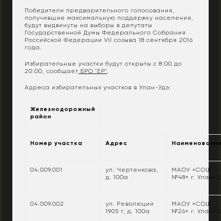
Победители предварительного голосования,
получившие максимальную поддержку населения,
будут выдвинуты на выборы в депутаты
Государственной Думы Федерального Собрания
Российской Федерации VII созыва 18 сентября 2016
года.
Избирательные участки будут открыты с 8:00 до
20:00, сообщает
БРО "ЕР"
.
Адреса избирательных участков в Улан-Удэ:
Железнодорожный
район
Номер участка
Адрес
Наименовани
04.009.001
ул. Чертенкова,
МАОУ «СОШ
д. 100а
№48» г. Улан-У
04.009.002
ул. Революции
МАОУ «СОШ
1905 г, д. 100а
№26» г. Улан-У