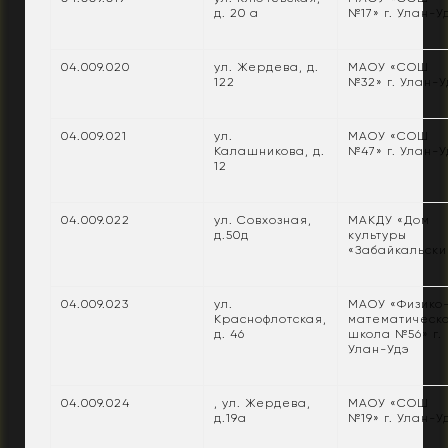
д. 20 а
№17» г. Улан-У
04.009.020
ул. Жердева, д.
МАОУ «СОШ
122
№32» г. Улан-У
04.009.021
ул.
МАОУ «СОШ
Калашникова, д.
№47» г. Улан-У
12
04.009.022
ул. Совхозная,
МАКДУ «Дом
д.50д
культуры
«Забайкальски
04.009.023
ул.
МАОУ «Физико
Краснофлотская,
математическ
д. 46
школа №56» г.
Улан-Удэ
04.009.024
, ул. Жердева,
МАОУ «СОШ
д.19а
№19» г. Улан-У