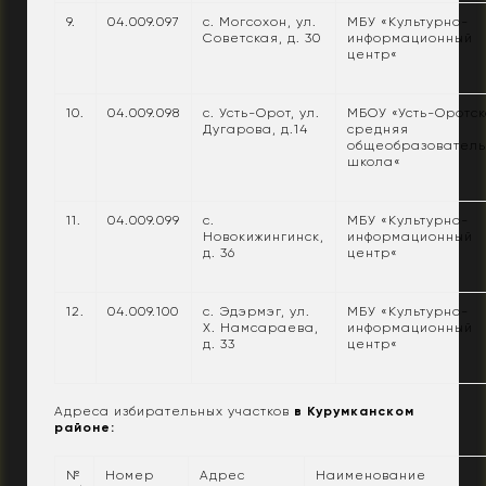
9.
04.009.097
с. Могсохон, ул.
МБУ «Культурно-
Советская, д. 30
информационный
центр«
10.
04.009.098
с. Усть-Орот, ул.
МБОУ «Усть-Оротс
Дугарова, д.14
средняя
общеобразовател
школа«
11.
04.009.099
с.
МБУ «Культурно-
Новокижингинск,
информационный
д. 36
центр«
12.
04.009.100
с. Эдэрмэг, ул.
МБУ «Культурно-
Х. Намсараева,
информационный
д. 33
центр«
Адреса избирательных участков
в Курумканском
районе:
№
Номер
Адрес
Наименование