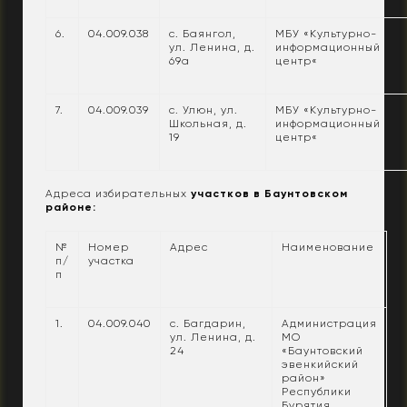
6.
04.009.038
с. Баянгол,
МБУ «Культурно-
ул. Ленина, д.
информационный
69а
центр«
7.
04.009.039
с. Улюн, ул.
МБУ «Культурно-
Школьная, д.
информационный
19
центр«
Адреса избирательных
участков в Баунтовском
районе:
№
Номер
Адрес
Наименование
п/
участка
п
1.
04.009.040
с. Багдарин,
Администрация
ул. Ленина, д.
МО
24
«Баунтовский
эвенкийский
район»
Республики
Бурятия