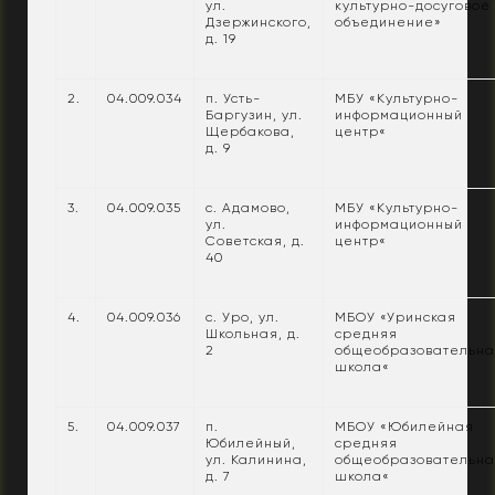
ул.
культурно-досуговое
Дзержинского,
объединение»
д. 19
2.
04.009.034
п. Усть-
МБУ «Культурно-
Баргузин, ул.
информационный
Щербакова,
центр«
д. 9
3.
04.009.035
с. Адамово,
МБУ «Культурно-
ул.
информационный
Советская, д.
центр«
40
4.
04.009.036
с. Уро, ул.
МБОУ «Уринская
Школьная, д.
средняя
2
общеобразовательна
школа«
5.
04.009.037
п.
МБОУ «Юбилейная
Юбилейный,
средняя
ул. Калинина,
общеобразовательна
д. 7
школа«