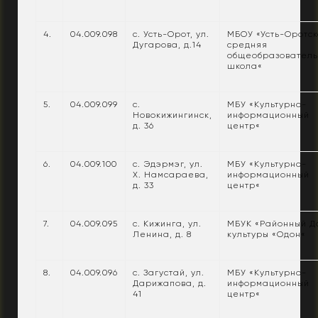
4.
04.009.098
с. Усть-Орот, ул.
МБОУ «Усть-Оротс
Дугарова, д.14
средняя
общеобразовател
школа«
5.
04.009.099
с.
МБУ «Культурно-
Новокижингинск,
информационный
д. 36
центр«
6.
04.009.100
с. Эдэрмэг, ул.
МБУ «Культурно-
Х. Намсараева,
информационный
д. 33
центр«
7.
04.009.095
с. Кижинга, ул.
МБУК «Районный Д
Ленина, д. 8
культуры «Одон«
8.
04.009.096
с. Загустай, ул.
МБУ «Культурно-
Дарижапова, д.
информационный
41
центр«