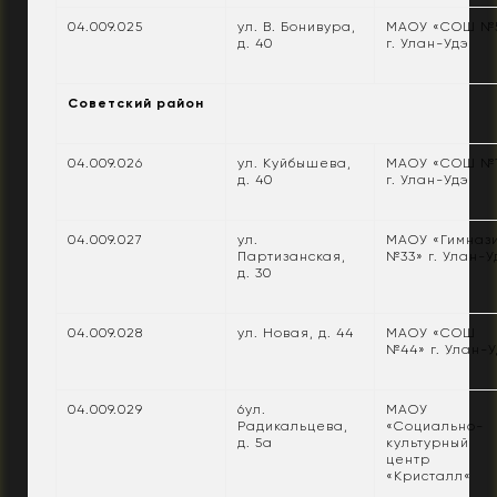
04.009.025
ул. В. Бонивура,
МАОУ «СОШ №
д. 40
г. Улан-Удэ
Советский район
04.009.026
ул. Куйбышева,
МАОУ «СОШ №
д. 40
г. Улан-Удэ
04.009.027
ул.
МАОУ «Гимназ
Партизанская,
№33» г. Улан-У
д. 30
04.009.028
ул. Новая, д. 44
МАОУ «СОШ
№44» г. Улан-
04.009.029
6ул.
МАОУ
Радикальцева,
«Социально-
д. 5а
культурный
центр
«Кристалл«