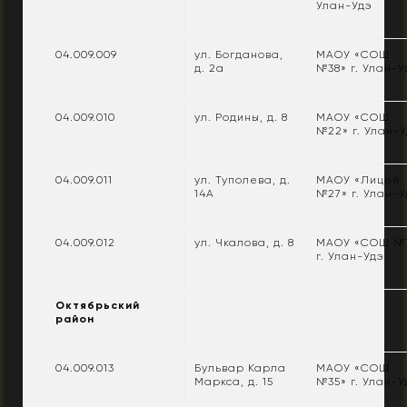
Улан-Удэ
04.009.009
ул. Богданова,
МАОУ «СОШ
д. 2а
№38» г. Улан-У
04.009.010
ул. Родины, д. 8
МАОУ «СОШ
№22» г. Улан-
04.009.011
ул. Туполева, д.
МАОУ «Лицей
14А
№27» г. Улан-У
04.009.012
ул. Чкалова, д. 8
МАОУ «СОШ №
г. Улан-Удэ
Октябрьский
район
04.009.013
Бульвар Карла
МАОУ «СОШ
Маркса, д. 15
№35» г. Улан-У