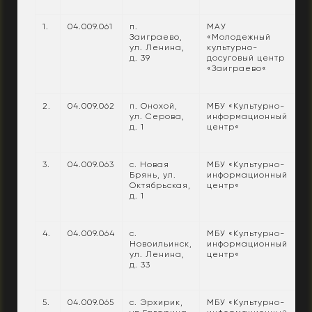
1.
04.009.061
п.
МАУ
Заиграево,
«Молодежный
ул. Ленина,
культурно-
д. 39
досуговый центр
«Заиграево«
2.
04.009.062
п. Онохой,
МБУ «Культурно-
ул. Серова,
информационный
д. 1
центр«
3.
04.009.063
с. Новая
МБУ «Культурно-
Брянь, ул.
информационный
Октябрьская,
центр«
д. 1
4.
04.009.064
с.
МБУ «Культурно-
Новоильинск,
информационный
ул. Ленина,
центр«
д. 33
5.
04.009.065
с. Эрхирик,
МБУ «Культурно-