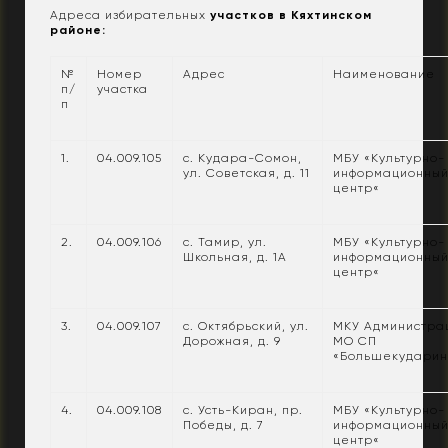
Адреса избирательных
участков в Кяхтинском
районе:
№
Номер
Адрес
Наименование
п/
участка
п
1.
04.009.105
с. Кудара-Сомон,
МБУ «Культурно-
ул. Советская, д. 11
информационны
центр«
2.
04.009.106
с. Тамир, ул.
МБУ «Культурно-
Школьная, д. 1А
информационны
центр«
3.
04.009.107
с. Октябрьский, ул.
МКУ Администра
Дорожная, д. 9
МО СП
«Большекударин
4.
04.009.108
с. Усть-Киран, пр.
МБУ «Культурно-
Победы, д. 7
информационны
центр«