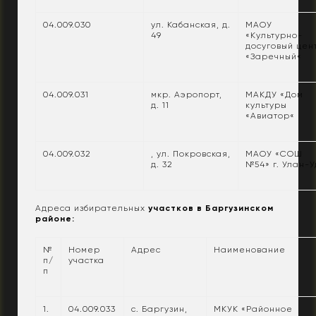
04.009.030
ул. Кабанская, д.
МАОУ
49
«Культурно-
досуговый цен
«Заречный«
04.009.031
мкр. Аэропорт,
МАКДУ «Дом
д. 11
культуры
«Авиатор«
04.009.032
, ул. Покровская,
МАОУ «СОШ
д. 32
№54» г. Улан-У
Адреса избирательных
участков
в Баргузинском
районе:
№
Номер
Адрес
Наименование
п/
участка
п
1.
04.009.033
с. Баргузин,
МКУК «Районное