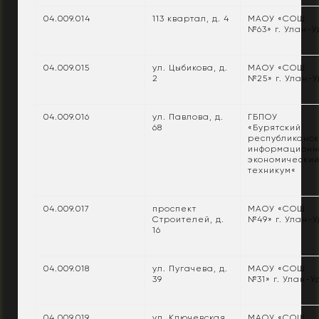
04.009.014
113 квартал, д. 4
МАОУ «СОШ
№63» г. Улан-У
04.009.015
ул. Цыбикова, д.
МАОУ «СОШ
2
№25» г. Улан-У
04.009.016
ул. Павлова, д.
ГБПОУ
68
«Бурятский
республиканс
информационн
экономически
техникум«
04.009.017
проспект
МАОУ «СОШ
Строителей, д.
№49» г. Улан-У
16
04.009.018
ул. Пугачева, д.
МАОУ «СОШ
39
№31» г. Улан-У
04.009.019
ул. Ключевская,
МАОУ «СОШ