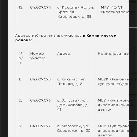
15.
04.009.094
с. Красный Яр, ул.
МКУ МО СП
Братьев
«Красноярское»
Карачевых, д. 58
Адреса избирательных участков
в Кижингинском
районе:
№
Номер
Адрес
Наименование
п/
участка
п
1.
04.009.095
с. Кижинга, ул.
МБУК «Районный Д
Ленина, д. 8
культуры «Одон«
2.
04.009.096
с. Загустай, ул.
МБУ «Культурно-
Дарижапова, д.
информационный
41
центр«
3.
04.009.097
с. Могсохон, ул.
МБУ «Культурно-
Советская, д. 30
информационный
центр«