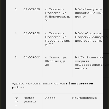
3.
04.009.058
с. Сосново-
МБУ «Культурно-
Озерское, ул.
информационный
Р. Доржиева, д.
центр«
16
4.
04.009.059
с. Сосново-
МБУК «Сосново-
Озерское, ул.
Озерский культурно
Первомайская,
досуговый центр»
д. 115
5.
04.009.060
с. Исинга, ул.
МАОУ «Исингинская
Школьная, д.
средняя
2а
общеобразовательн
школа«
Адреса избирательных участков
в Заиграевском
районе:
№
Номер
Адрес
Наименование
п/
участка
п