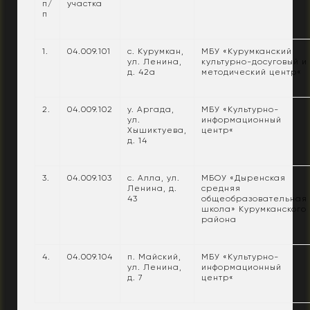
п/
участка
п
1.
04.009.101
с. Курумкан,
МБУ «Курумканский
ул. Ленина,
культурно-досуговый и
д. 42а
методический центр«
2.
04.009.102
у. Аргада,
МБУ «Культурно-
ул.
информационный
Хышиктуева,
центр«
д. 14
3.
04.009.103
с. Алла, ул.
МБОУ «Дыренская
Ленина, д.
средняя
43
общеобразовательная
школа» Курумканского
района
4.
04.009.104
п. Майский,
МБУ «Культурно-
ул. Ленина,
информационный
д. 7
центр«