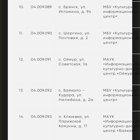
10.
04.009.089
с. Брянск, ул.
МБУ «Культурно-
Истомина, д. 94
информационный
центр«
11.
04.009.090
с. Шергино, ул.
МБУ «Культурно-
Почтовая, д. 2
информационный
центр«
12.
04.009.091
с. Оймур, ул.
МАУК
Советская, 1а
«Информационны
культурно-досуг
центр «Оймурски
13.
04.009.092
с. Байкало -
МБУ «Культурно-
Кудара, ул.
информационный
Нелюбина, д. 2а
центр«
14.
04.009.093
п. Клюевка, ул.
МАУК
Парижской
«Информационны
Комунны, д. 17
культурно-досуг
центр «Байкал»