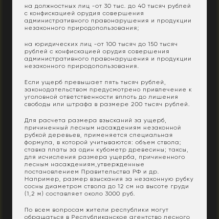
на должностных лиц -от 30 тыс. до 40 тысяч рублей
с конфискацией орудия совершения
административного правонарушения и продукции
незаконного природопользования;
на юридических лиц -от 100 тысяч до 150 тысяч
рублей с конфискацией орудия совершения
административного правонарушения и продукции
незаконного природопользования.
Если ущерб превышает пять тысяч рублей,
законодательством предусмотрено привлечение к
уголовной ответственности вплоть до лишения
свободы или штрафа в размере 200 тысяч рублей.
Для расчета размера взысканий за ущерб,
причиненный лесным насаждениям незаконной
рубкой деревьев, применяется специальная
формула, в которой учитываются: объем ствола;
ставка платы за один кубометр древесины; таксы,
для исчисления размера ущерба, причиненного
лесным насаждениям,утвержденные
постановлением Правительства РФ и др.
Например, размер взыскания за незаконную рубку
сосны диаметром ствола до 12 см на высоте груди
(1,2 м) составляет около 3000 руб.
По всем вопросам жители республики могут
обращаться в Республиканское агентство лесного