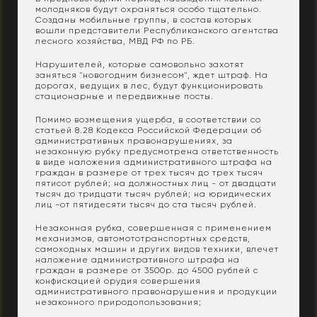
молодняков будут охраняться особо тщательно.
Созданы мобильные группы, в состав которых
вошли представители Республиканского агентства
лесного хозяйства, МВД РФ по РБ.
Нарушителей, которые самовольно захотят
заняться "новогодним бизнесом", ждет штраф. На
дорогах, ведущих в лес, будут функционировать
стационарные и передвижные посты.
Помимо возмещения ущерба, в соответствии со
статьей 8.28 Кодекса Российской Федерации об
административных правонарушениях, за
незаконную рубку предусмотрена ответственность
в виде наложения административного штрафа на
граждан в размере от трех тысяч до трех тысяч
пятисот рублей; на должностных лиц - от двадцати
тысяч до тридцати тысяч рублей; на юридических
лиц -от пятидесяти тысяч до ста тысяч рублей.
Незаконная рубка, совершенная с применением
механизмов, автомототранспортных средств,
самоходных машин и других видов техники, влечет
наложение административного штрафа на
граждан в размере от 3500р. до 4500 рублей с
конфискацией орудия совершения
административного правонарушения и продукции
незаконного природопользования;