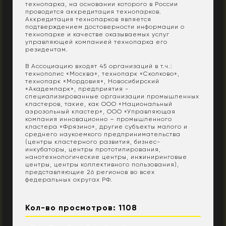
технопарка, на основании которого в России
проводится аккредитация технопарков.
Аккредитация технопарков является
подтверждением достоверности информации о
технопарке и качестве оказываемых услуг
управляющей компанией технопарка его
резидентам.
В Ассоциацию входят 45 организаций в т.ч.:
технополис «Москва», технопарк «Сколково»,
технопарк «Мордовия», Новосибирский
«Академпарк», предприятия -
специализированные организации промышленных
кластеров, такие, как ООО «Национальный
аэрозольный кластер», ООО «Управляющая
компания инновационно – промышленного
кластера «Фрязино», другие субъекты малого и
среднего наукоемкого предпринимательства
(центры кластерного развития, бизнес-
инкубаторы, центры прототипирования,
нанотехнологические центры, инжиниринговые
центры, центры коллективного пользования),
представляющие 26 регионов во всех
федеральных округах РФ.
Кол-во просмотров: 1108