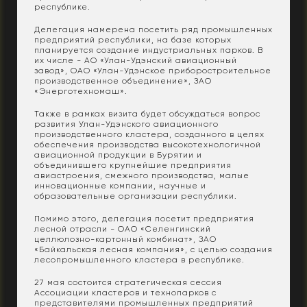
республике.
Делегация намерена посетить ряд промышленных
предприятий республики, на базе которых
планируется создание индустриальных парков. В
их числе - АО «Улан-Удэнский авиационный
завод», ОАО «Улан-Удэнское приборостроительное
производственное объединение», ЗАО
«Энерготехномаш».
Также в рамках визита будет обсуждаться вопрос
развития Улан-Удэнского авиационного
производственного кластера, созданного в целях
обеспечения производства высокотехнологичной
авиационной продукции в Бурятии и
объединившего крупнейшие предприятия
авиастроения, смежного производства, малые
инновационные компании, научные и
образовательные организации республики.
Помимо этого, делегация посетит предприятия
лесной отрасли - ОАО «Селенгинский
целлюлозно-картонный комбинат», ЗАО
«Байкальская лесная компания», с целью создания
лесопромышленного кластера в республике.
27 мая состоится стратегическая сессия
Ассоциации кластеров и технопарков с
представителями промышленных предприятий