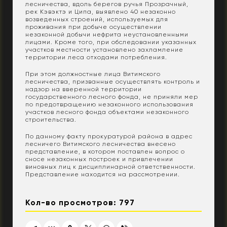
лесничества, вдоль берегов ручья Прозрачный,
рек Кэвэктэ и Ципа, выявлено 40 незаконно
возведенных строений, используемых для
проживания при добыче осуществлении
незаконной добычи нефрита неустановленными
лицами. Кроме того, при обследовании указанных
участков местности установлено захламление
территории леса отходами потребления.
При этом должностные лица Витимского
лесничества, призванные осуществлять контроль и
надзор на вверенной территории
государственного лесного фонда, не приняли мер
по предотвращению незаконного использования
участков лесного фонда объектами незаконного
строительства.
По данному факту прокуратурой района в адрес
лесничего Витимского лесничества внесено
представление, в котором поставлен вопрос о
сносе незаконных построек и привлечении
виновных лиц к дисциплинарной ответственности.
Представление находится на рассмотрении.
Кол-во просмотров: 797