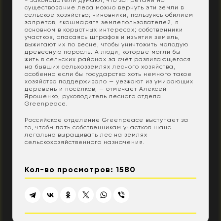
существование леса можно вернуть эти земли в
сельское хозяйство; чиновники, пользуясь обилием
запретов, «кошмарят» землепользователей, в
основном в корыстных интересах; собственники
участков, опасаясь штрафов и изъятия земель,
выжигают их по весне, чтобы уничтожить молодую
древесную поросль. А люди, которые могли бы
жить в сельских районах за счёт развивающегося
на бывших сельхозземлях лесного хозяйства,
особенно если бы государство хоть немного такое
хозяйство поддерживало — уезжают из умирающих
деревень и посёлков, — отмечает Алексей
Ярошенко, руководитель лесного отдела
Greenpeace.
Российское отделение Greenpeace выступает за
то, чтобы дать собственникам участков шанс
легально выращивать лес на землях
сельскохозяйственного назначения.
Кол-во просмотров: 1580