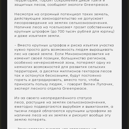
территорий, гарант сохранения дикой тайги и
защитных лесов, сообщают экологи Greenpeace.
Несмотря на огромный потенциал таких земель,
действующее законодательство не допускает
лесоразведение на землях сельхозназначения.
Наличие леса на «сельхозке» грозит собственнику
крупным штрафом (до 700 тысяч рублей для юрлиц)
и даже изъятием земли.
- Вместо крупных штрафов и риска изъятия участка
нужно просто дать возможность людям выращивать
лес на своей земле. Если Минэкономразвития не
изменит своей позиции, большинство регионов,
особенно нечернозёмной зоны, потеряют одну из
немногих возможностей для развития сельских
территорий, а десятки миллионов гектаров лесов
так и останутся бесхозными, будут постоянно
гореть и деградировать, вместо того, чтобы
приносить пользу людям, - говорит Вилен Лупачик,
эксперт лесного отдела Greenpeace.
Из-за своего неопределённого статуса
леса, растущие на землях сельхозназначения,
ежегодно подвергаются вырубкам и выжиганиям, а
тысячи людей облагаются крупными штрафами за
наличие леса на их землях и рискуют вообще эту
землю потерять.
- Законодатели думают, что запретами на