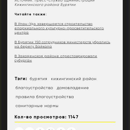
Источник: пресс-служба администрации
Кижингинского района Бурятии
Читайте также:
В Улан-Удэ завершается строительство
епархиального культурно-просветительского
центра
В Бурятии 150 сотрудников министерств убрались
на берегу Байкала
В Закаменском районе отреставрировали
субурган
Тэги:
бурятия
кижингинский район
благоустройство
домовладение
правила благоустройства
санитарные нормы
Кол-во просмотров: 1147