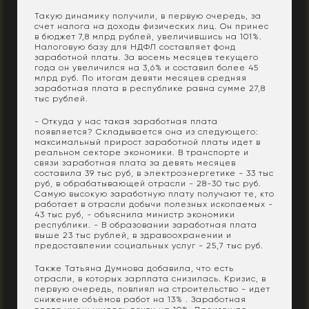
Такую динамику получили, в первую очередь, за
счет налога на доходы физических лиц. Он принес
в бюджет 7,8 млрд рублей, увеличившись на 101%.
Налоговую базу для НДФЛ составляет фонд
заработной платы. За восемь месяцев текущего
года он увеличился на 3,6% и составил более 45
млрд руб. По итогам девяти месяцев средняя
заработная плата в республике равна сумме 27,8
тыс рублей.
- Откуда у нас такая заработная плата
появляется? Складывается она из следующего:
максимальный прирост заработной платы идет в
реальном секторе экономики. В транспорте и
связи заработная плата за девять месяцев
составила 39 тыс руб, в электроэнергетике - 33 тыс
руб, в обрабатывающей отрасли - 28-30 тыс руб.
Самую высокую заработную плату получают те, кто
работает в отрасли добычи полезных ископаемых -
43 тыс руб, - объяснила министр экономики
республики. - В образовании заработная плата
выше 23 тыс рублей, в здравоохранении и
предоставлении социальных услуг - 25,7 тыс руб.
Также Татьяна Думнова добавила, что есть
отрасли, в которых зарплата снизилась. Кризис, в
первую очередь, повлиял на строительство - идет
снижение объёмов работ на 13% . Заработная