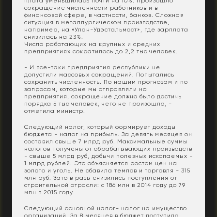
плата уменьшилась почти на 10%. Произошло
сокращение численности работников и в
финансовой сфере, в частности, банков. Сложная
ситуация в металлургическом производстве,
например, на «Улан-Удэстальмост», где зарплата
снизилась на 23%.
Число работающих на крупных и средних
предприятиях сократилось до 2,2 тыс человек.
- И все-таки предприятия республики не
допустили массовых сокращений. Попытались
сохранить численность. По нашим прогнозам и по
запросам, которые мы отправляли на
предприятия, сокращение должно было достичь
порядка 5 тыс человек, чего не произошло, -
отметила министр.
Следующий налог, который формирует доходы
бюджета - налог на прибыль. За девять месяцев он
составил свыше 7 млрд руб. Максимальные суммы
налогов получены от обрабатывающих производств
- свыше 5 млрд руб, добычи полезных ископаемых -
1 млрд рублей. Это объясняется ростом цен на
золото и уголь. Не сбавила темпов и торговля - 315
млн руб. Зато в разы снизились поступления от
строительной отрасли: с 186 млн в 2014 году до 79
млн в 2015 году.
Следующий основной налог- налог на имущество
организаций. За 8 месяцев в бюджет поступило