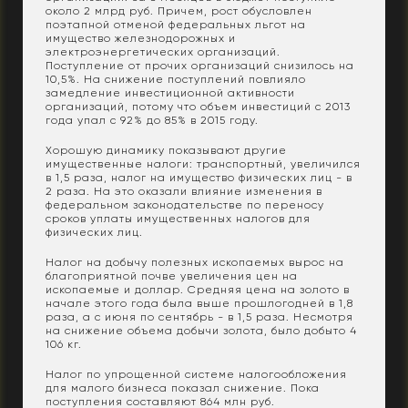
около 2 млрд руб. Причем, рост обусловлен
поэтапной отменой федеральных льгот на
имущество железнодорожных и
электроэнергетических организаций.
Поступление от прочих организаций снизилось на
10,5%. На снижение поступлений повлияло
замедление инвестиционной активности
организаций, потому что объем инвестиций с 2013
года упал с 92% до 85% в 2015 году.
Хорошую динамику показывают другие
имущественные налоги: транспортный, увеличился
в 1,5 раза, налог на имущество физических лиц - в
2 раза. На это оказали влияние изменения в
федеральном законодательстве по переносу
сроков уплаты имущественных налогов для
физических лиц.
Налог на добычу полезных ископаемых вырос на
благоприятной почве увеличения цен на
ископаемые и доллар. Средняя цена на золото в
начале этого года была выше прошлогодней в 1,8
раза, а с июня по сентябрь - в 1,5 раза. Несмотря
на снижение объема добычи золота, было добыто 4
106 кг.
Налог по упрощенной системе налогообложения
для малого бизнеса показал снижение. Пока
поступления составляют 864 млн руб.