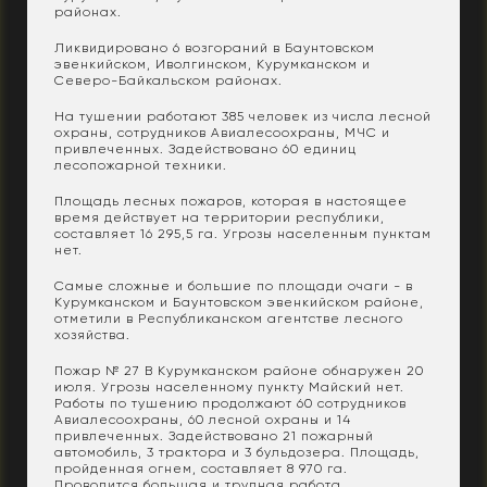
районах.
Ликвидировано 6 возгораний в Баунтовском
эвенкийском, Иволгинском, Курумканском и
Северо-Байкальском районах.
На тушении работают 385 человек из числа лесной
охраны, сотрудников Авиалесоохраны, МЧС и
привлеченных. Задействовано 60 единиц
лесопожарной техники.
Площадь лесных пожаров, которая в настоящее
время действует на территории республики,
составляет 16 295,5 га. Угрозы населенным пунктам
нет.
Самые сложные и большие по площади очаги - в
Курумканском и Баунтовском эвенкийском районе,
отметили в Республиканском агентстве лесного
хозяйства.
Пожар № 27 В Курумканском районе обнаружен 20
июля. Угрозы населенному пункту Майский нет.
Работы по тушению продолжают 60 сотрудников
Авиалесоохраны, 60 лесной охраны и 14
привлеченных. Задействовано 21 пожарный
автомобиль, 3 трактора и 3 бульдозера. Площадь,
пройденная огнем, составляет 8 970 га.
Проводится большая и трудная работа.