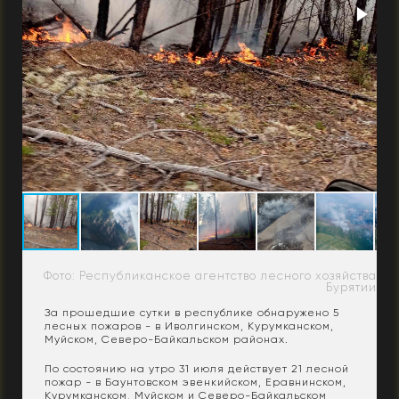
Фото: Республиканское агентство лесного хозяйства
Бурятии
За прошедшие сутки в республике обнаружено 5
лесных пожаров - в Иволгинском, Курумканском,
Муйском, Северо-Байкальском районах.
По состоянию на утро 31 июля действует 21 лесной
пожар - в Баунтовском эвенкийском, Еравнинском,
Курумканском, Муйском и Северо-Байкальском