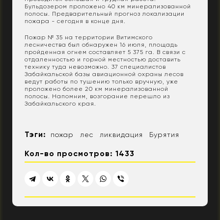
Бульдозером проложено 40 км минерализованной
полосы. Предварительный прогноз локализации
пожара - сегодня в конце дня.
Пожар № 35 на территории Витимского
лесничества был обнаружен 16 июля, площадь
пройденная огнем составляет 5 375 га. В связи с
отдаленностью и горной местностью доставить
технику туда невозможно. 37 специалистов
Забайкальской базы авиационной охраны лесов
ведут работы по тушению только вручную, уже
проложено более 20 км минерализованной
полосы. Напомним, возгорание перешло из
Забайкальского края.
Тэги:
пожар
лес
ликвидация
Бурятия
Кол-во просмотров: 1433