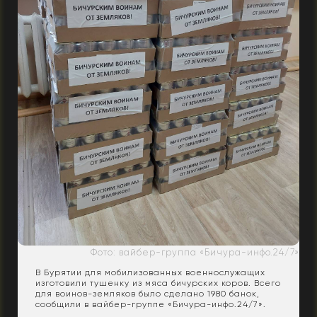
Фото: вайбер-группа «Бичура-инфо.24/7»
В Бурятии для мобилизованных военнослужащих
изготовили тушенку из мяса бичурских коров. Всего
для воинов-земляков было сделано 1980 банок,
сообщили в вайбер-группе «Бичура-инфо.24/7».