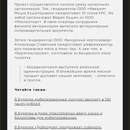
Проект осуществлялся силами сразу нескольких
организаций. Так, гендиректор ООО «Иверия»
Миша Кушиташвили предоставил 10 голов КРС. Их
забой организовал Вадим Бушин из ООО
«Мясоопторг». В свою очередь сотрудники
филиала ветеринарии выписали ветеринарные
сопроводительные документы.
Затем гендиректор ООО «Бичурский маслозавод»
Александр Савельев предоставил рефрежиратор
для перевозки мяса в Улан-Удэ. А уже там, в
«Бурятмяспроме», изготовили из бичурского мяса
тушенку.
- Координатором выступила районная
администрация. В ближайшее время мясной
продукт доставят нашим землякам, - отметили
в группе.
Читайте также:
В Бурятии мобилизованные получат выплату в 150
тысяч рублей
В Бурятии в доме престарелых вяжут носки и
балаклавы для мобилизованных
В Бурятии «Добродом» продолжает собирать