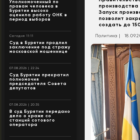
Уполномоченный по
производства 
правам человека в
Бурятии высоко
Запуск произв
оценила работу ОНК в
позволит закр
период выборов
создать до 15
Политика |
18.09.2
Сегодня 11:11
Суд в Бурятии продлил
заключение под стражу
московской мошеннице
07.08.2026 | 22:24
Суд Бурятии прекратил
полномочия
председателя Совета
депутатов
07.08.2026 | 20:35
В суд Бурятии передано
дело о краже со
станций сотового
оператора