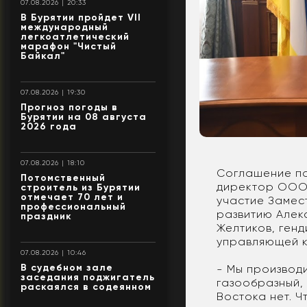
07.08.2026 | 20:33
В Бурятии пройдет VII
международный
легкоатлетический
марафон "Чистый
Байкал"
07.08.2026 | 19:30
Прогноз погоды в
Бурятии на 08 августа
2026 года
07.08.2026 | 18:10
Соглашение по
Потомственный
директор ООО 
строитель из Бурятии
отмечает 70 лет и
участие Замес
профессиональный
развитию Алек
праздник
Желтиков, ген
управляющей к
07.08.2026 | 10:46
В судебном зале
- Мы производ
заседания поджигатель
газообразный,
раскаялся в содеянном
Востока нет. 