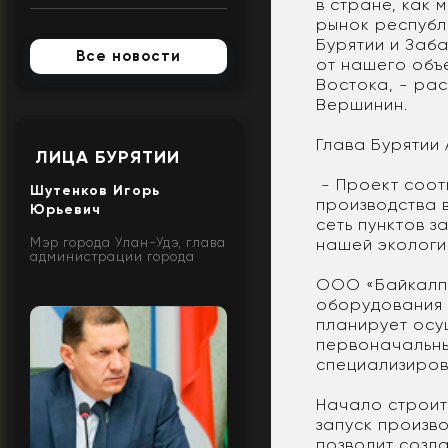
в стране, как 
рынок республ
Бурятии и Заб
Все новости
от нашего объ
Востока, - ра
Вершинин.
Глава Бурятии
ЛИЦА БУРЯТИИ
- Проект соот
Шутенков Игорь
производства 
Юрьевич
сеть пунктов з
Мэр города Улан-Удэ, глава
нашей экологи
администрации города
ООО «Байкалпр
оборудования д
планирует осу
первоначальны
специализиров
Начало строит
запуск произво
позволит созда