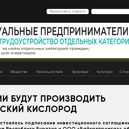
Предложить новость
ка
Общество
Происшествия
Здоровье
Культура
Спор
ИИ БУДУТ ПРОИЗВОДИТЬ
ЕСКИЙ КИСЛОРОД
остоялось подписание инвестиционного соглашен
м Республики Бурятия и ООО «Байкалпромгаз» о