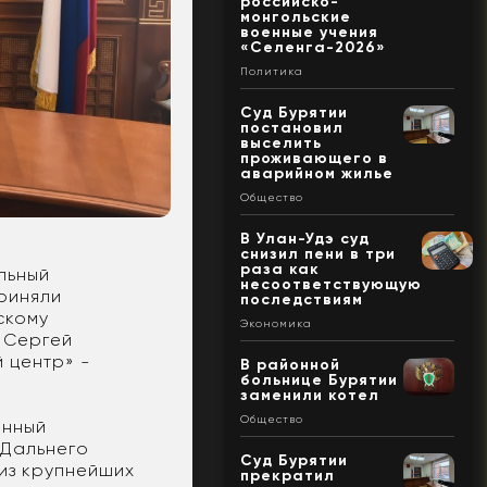
российско-
монгольские
военные учения
«Селенга-2026»
Политика
Суд Бурятии
постановил
выселить
проживающего в
аварийном жилье
Общество
В Улан-Удэ суд
снизил пени в три
раза как
льный
несоответствующую
риняли
последствиям
скому
Экономика
 Сергей
 центр» -
В районной
больнице Бурятии
заменили котел
Общество
енный
 Дальнего
Суд Бурятии
 из крупнейших
прекратил