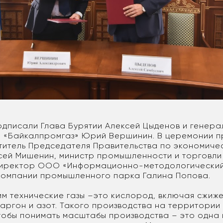
дписали Глава Бурятии Алексей Цыденов и генера
«Байкалпромгаз» Юрий Вершинин. В церемонии п
титель Председателя Правительства по экономиче
сей Мишенин, министр промышленности и торговли
директор ООО «Информационно-методологический
омпании промышленного парка Галина Попова.
им технические газы –это кислород, включая сжиж
 аргон и азот. Такого производства на территории
Чтобы понимать масштабы производства – это одна