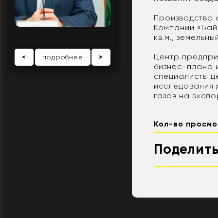
Производство 
Компании «Бай
кв.м., земельн
Центр предпри
<
подробнее
>
бизнес-плана 
специалисты ц
исследования 
газов на экспо
Кол-во просмо
Поделить