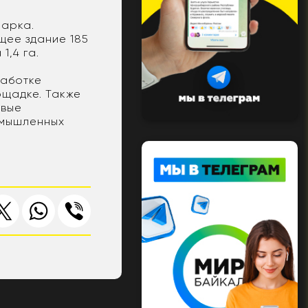
парка.
щее здание 185
 1,4 га.
работке
ощадке. Также
овые
омышленных