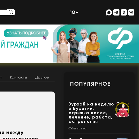
18+
т
Контакты
Другое
ПОПУЛЯРНОЕ
Зурхай на неделю
в Бурятии:
стрижка волос,
лечение, работа,
астрология
Общество
ия между
б организации