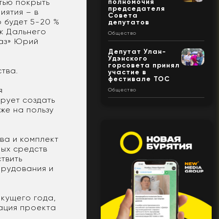
полномочия
стью покрыть
председателя
иятия – в
Совета
 будет 5-20 %
депутатов
к Дальнего
Общество
аз» Юрий
Депутат Улан-
Удэнского
горсовета принял
ства.
участие в
фестивале ТОС
я
Общество
рует создать
же на пользу
ва и комплект
ных средств
твить
орудования и
кущего года,
зация проекта