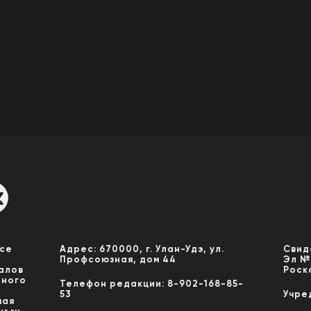
Все
Адрес: 670000, г. Улан-Удэ, ул.
Свид
Профсоюзная, дом 44
Эл №
алов
Роск
нного
Телефон редакции: 8-902-168-85-
53
Учре
мая