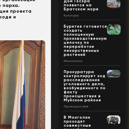
Дом Гэсэра
появится на
 парка.
Братском море
ация проекта
Культура
роде и
Бурятия готовится
создать
полноценную
производственную
цепочку по
переработке
лекарственных
растений
Экономика
Прокуратура
контролирует ход
расследования
уголовного дела,
возбужденного по
факту
происшествия в
Муйском районе
Происшествия
В Монголии
проходят
совместные