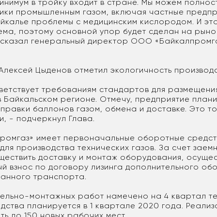
минимум в тройку входит в стране. Мы можем полно
ики промышленным газом, включая частные предпр
айкалье проблемы с медицинским кислородом. И это
ема, поэтому основной упор будет сделан на рыно
ссказал генеральный директор ООО «Байкалпромг
 Алексей Цыденов отметил экологичность производ
ветствует требованиям стандартов для размещени
в Байкальском регионе. Отмечу, предприятие плани
аправки баллонов газом, обмена и доставке. Это то
и, - подчеркнул Глава.
омгаз» имеет первоначальные оборотные средст
ля производства технических газов. За счет заем
ществить доставку и монтаж оборудования, осущес
й взнос по договору лизинга дополнительного об
анного транспорта.
ельно-монтажных работ намечено на 4 квартал те
дства планируется в 1 квартале 2020 года. Реали
ть до 150 новых рабочих мест.