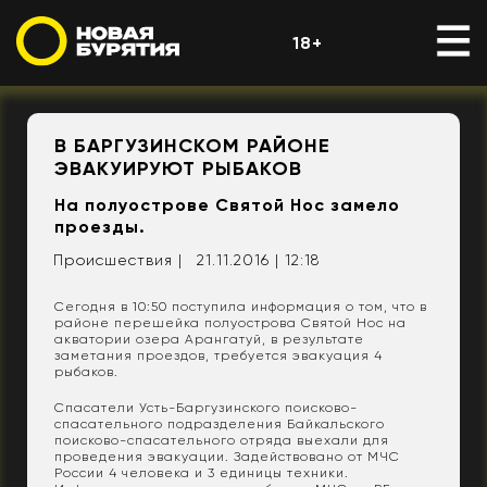
18+
В БАРГУЗИНСКОМ РАЙОНЕ
ЭВАКУИРУЮТ РЫБАКОВ
На полуострове Святой Нос замело
проезды.
Происшествия |
21.11.2016 | 12:18
Сегодня в 10:50 поступила информация о том, что в
районе перешейка полуострова Святой Нос на
акватории озера Арангатуй, в результате
заметания проездов, требуется эвакуация 4
рыбаков.
Спасатели Усть-Баргузинского поисково-
спасательного подразделения Байкальского
поисково-спасательного отряда выехали для
проведения эвакуации. Задействовано от МЧС
России 4 человека и 3 единицы техники.