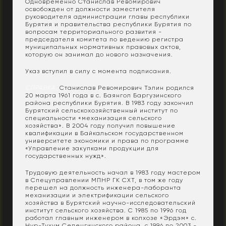
Одновременно Станислав Ревомирович
освобожден от должности заместителя
руководителя администрации главы республики
Бурятия и правительства республики Бурятия по
вопросам территориального развития -
председателя комитета по ведению регистра
муниципальных нормативных правовых актов,
которую он занимал до нового назначения.
Указ вступил в силу с момента подписания.
СПРАВКА:
Станислав Ревомирович Тэлин родился
20 марта 1961 года в с. Баянгол Баргузинского
района республики Бурятия. В 1983 году закончил
Бурятский сельскохозяйственный институт по
специальности «механизация сельского
хозяйства». В 2004 году получил повышение
квалификации в Байкальском государственном
университете экономики и права по программе
«Управление закупками продукции для
государственных нужд».
Трудовую деятельность начал в 1983 году мастером
в Спецуправлении МПНР ГК СХТ, в том же году
перешел на должность инженера-лаборанта
механизации и электрификации сельского
хозяйства в Бурятский научно-исследовательский
институт сельского хозяйства. С 1985 по 1996 год
работал главным инженером в колхозе «Эрдэм» с.
Нур-Тухум Селенгинского района, с 1996 по 2003 -