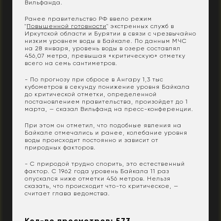
Вильфанда.
Ранее правительство РФ ввело режим
"
Повышенной готовности
" экстренных служб в
Иркутской области и Бурятии в связи с чрезвычайно
низким уровнем воды в Байкале. По данным МЧС
на 28 января, уровень воды в озере составлял
456,07 метра, превышая «критическую» отметку
всего на семь сантиметров.
- По прогнозу при сбросе в Ангару 1,3 тыс
кубометров в секунду понижение уровня Байкала
до критической отметки, определенной
постановлением правительства, произойдет до 1
марта, — сказал Вильфанд на пресс-конференции.
При этом он отметил, что подобные явления на
Байкале отмечались и ранее, колебание уровня
воды происходит постоянно и зависит от
природных факторов.
- С природой трудно спорить, это естественный
фактор. С 1962 года уровень Байкала 11 раз
опускался ниже отметки 456 метров. Нельзя
сказать, что происходит что-то критическое, —
считает глава ведомства.
Кол-во просмотров: 573