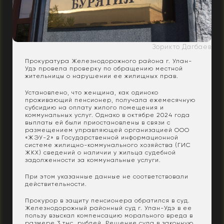
Зорикто Дагбаев
Прокуратура Железнодорожного района г. Улан-
Удэ провела проверку по обращению местной
жительницы о нарушении ее жилищных прав.
Установлено, что женщина, как одиноко
проживающий пенсионер, получала ежемесячную
субсидию на оплату жилого помещения и
коммунальных услуг. Однако в октябре 2024 года
выплаты ей были приостановлены в связи с
размещением управляющей организацией ООО
«ЖЭУ-2» в Государственной информационной
системе жилищно-коммунального хозяйства (ГИС
ЖКХ) сведений о наличии у жильца судебной
задолженности за коммунальные услуги.
При этом указанные данные не соответствовали
действительности.
Прокурор в защиту пенсионера обратился в суд.
Железнодорожный районный суд г. Улан-Удэ в ее
пользу взыскал компенсацию морального вреда в
размере 3 тыс. рублей. Решение суда в законную