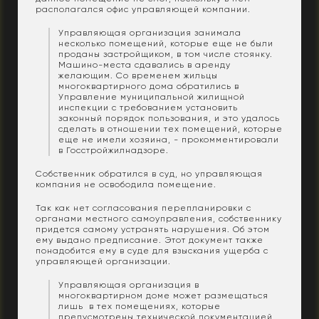
располагался офис управляющей компании.
Управляющая организация занимала
несколько помещений, которые еще не были
проданы застройщиком, в том числе стоянку.
Машино-места сдавались в аренду
желающим. Со временем жильцы
многоквартирного дома обратились в
Управление муниципальной жилищной
инспекции с требованием установить
законный порядок пользования, и это удалось
сделать в отношении тех помещений, которые
еще не имели хозяина, - прокомментировали
в Госстройжилнадзоре.
Собственник обратился в суд, но управляющая
компания не освободила помещение.
Так как нет согласования перепланировки с
органами местного самоуправления, собственнику
придется самому устранять нарушения. Об этом
ему выдано предписание. Этот документ также
понадобится ему в суде для взыскания ущерба с
управляющей организации.
Управляющая организация в
многоквартирном доме может размещаться
лишь в тех помещениях, которые
предусмотрены технической документацией