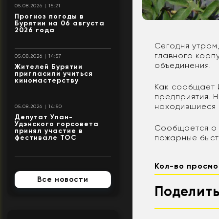
05.08.2026 | 15:21
Прогноз погоды в
Бурятии на 06 августа
2026 года
Сегодня утром,
главного корп
05.08.2026 | 14:57
объединения.
Жителей Бурятии
пригласили учиться
киномастерству
Как сообщает 
предприятия. 
находившиеся 
05.08.2026 | 14:50
Депутат Улан-
Удэнского горсовета
Сообщается о 
принял участие в
пожарные быст
фестивале ТОС
Кол-во просмо
Все новости
Поделить