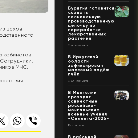
Бурятия готовится
создать
полноценную
производственную
цепочку по
из цехов
переработке
лекарственных
водственного
растений
Экономика
з кабинетов
В Иркутской
 Сотрудники,
области
зафиксирован
ников МЧС.
массовый падёж
пчёл
сшествия
Экономика
В Монголии
проходят
совместные
российско-
монгольские
военные учения
«Селенга-2026»
Политика
В районной