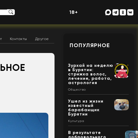
18+
т
Контакты
Другое
ПОПУЛЯРНОЕ
ЛЬНОЕ
Зурхай на неделю
в Бурятии:
стрижка волос,
лечение, работа,
астрология
Общество
Ушел из жизни
известный
барабанщик
Бурятии
Культура
В результате
добровольного