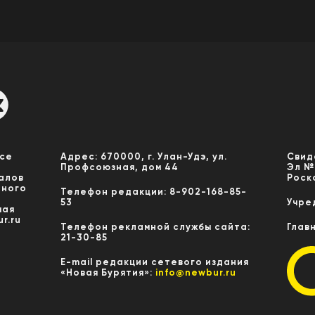
Все
Адрес: 670000, г. Улан-Удэ, ул.
Свид
Профсоюзная, дом 44
Эл №
алов
Роск
нного
Телефон редакции: 8-902-168-85-
53
Учре
мая
r.ru
Телефон рекламной службы сайта:
Глав
21-30-85
E-mail редакции сетевого издания
«Новая Бурятия»:
info@newbur.ru