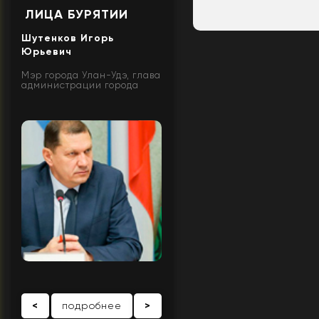
ЛИЦА БУРЯТИИ
Шутенков Игорь
Юрьевич
Мэр города Улан-Удэ, глава
администрации города
<
подробнее
>