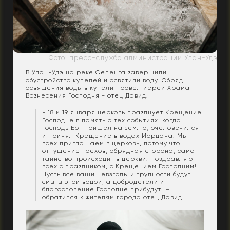
Фото: пресс-служба администрации Улан-Удэ
В Улан-Удэ на реке Селенга завершили
обустройство купелей и освятили воду. Обряд
освящения воды в купели провел иерей Храма
Вознесения Господня - отец Давид.
- 18 и 19 января церковь празднует Крещение
Господне в память о тех событиях, когда
Господь Бог пришел на землю, очеловечился
и принял Крещение в водах Иордана. Мы
всех приглашаем в церковь, потому что
отпущение грехов, обрядная сторона, само
таинство происходит в церкви. Поздравляю
всех с праздником, с Крещением Господним!
Пусть все ваши невзгоды и трудности будут
смыты этой водой, а добродетели и
благословение Господне прибудут! –
обратился к жителям города отец Давид.