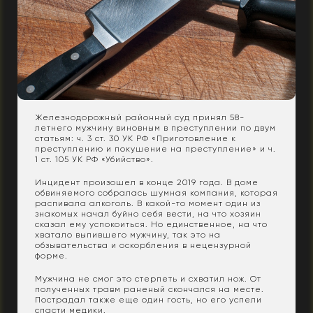
Железнодорожный районный суд принял 58-
летнего мужчину виновным в преступлении по двум
статьям: ч. 3 ст. 30 УК РФ «Приготовление к
преступлению и покушение на преступление» и ч.
1 ст. 105 УК РФ «Убийство».
Инцидент произошел в конце 2019 года. В доме
обвиняемого собралась шумная компания, которая
распивала алкоголь. В какой-то момент один из
знакомых начал буйно себя вести, на что хозяин
сказал ему успокоиться. Но единственное, на что
хватало выпившего мужчину, так это на
обзывательства и оскорбления в нецензурной
форме.
Мужчина не смог это стерпеть и схватил нож. От
полученных травм раненый скончался на месте.
Пострадал также еще один гость, но его успели
спасти медики.