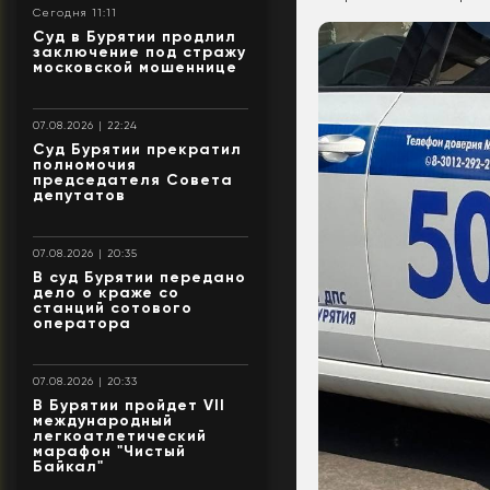
Сегодня 11:11
Суд в Бурятии продлил
заключение под стражу
московской мошеннице
07.08.2026 | 22:24
Суд Бурятии прекратил
полномочия
председателя Совета
депутатов
07.08.2026 | 20:35
В суд Бурятии передано
дело о краже со
станций сотового
оператора
07.08.2026 | 20:33
В Бурятии пройдет VII
международный
легкоатлетический
марафон "Чистый
Байкал"