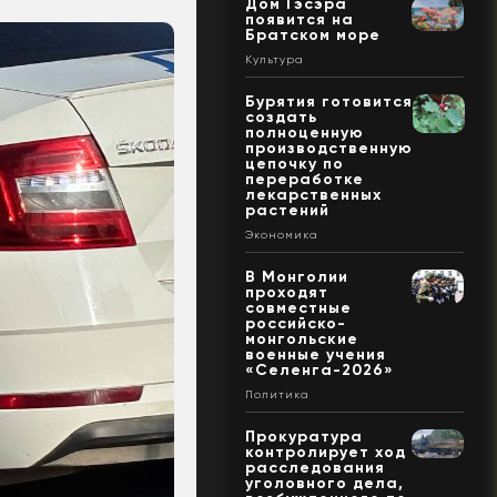
Дом Гэсэра
появится на
Братском море
Культура
Бурятия готовится
создать
полноценную
производственную
цепочку по
переработке
лекарственных
растений
Экономика
В Монголии
проходят
совместные
российско-
монгольские
военные учения
«Селенга-2026»
Политика
Прокуратура
контролирует ход
расследования
уголовного дела,