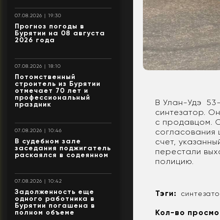
07.08.2026 | 19:30
Прогноз погоды в
Бурятии на 08 августа
2026 года
07.08.2026 | 18:10
Потомственный
строитель из Бурятии
отмечает 70 лет и
профессиональный
В Улан-Удэ 53
праздник
синтезатор. О
с продавцом. 
согласования 
07.08.2026 | 10:46
В судебном зале
счет, указанн
заседания поджигатель
перестали выхо
раскаялся в содеянном
полицию.
07.08.2026 | 10:42
Задолженность еще
Тэги:
синтезат
одного работника в
Бурятии погашена в
Кол-во просмо
полном объеме