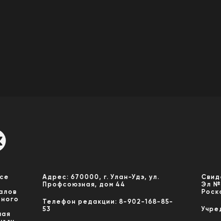
Все
Адрес: 670000, г. Улан-Удэ, ул.
Свид
Профсоюзная, дом 44
Эл №
алов
Роск
нного
Телефон редакции: 8-902-168-85-
53
Учре
мая