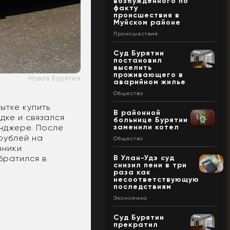
возбужденного по
факту
происшествия в
Муйском районе
Происшествия
Суд Бурятии
постановил
выселить
проживающего в
Новая Бурятия
аварийном жилье
Общество
ытке купить
В районной
дке и связался
больнице Бурятии
заменили котел
нджере. После
рублей на
Общество
нники
В Улан-Удэ суд
братился в
снизил пени в три
раза как
несоответствующую
последствиям
Экономика
Суд Бурятии
прекратил