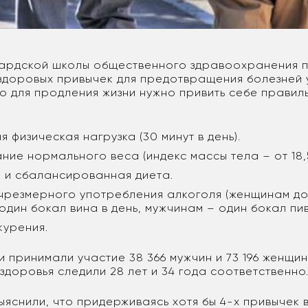
вардской школы общественного здравоохранения 
здоровых привычек для предотвращения болезней 
то для продления жизни нужно привить себе правил
 физическая нагрузка (30 минут в день).
ие нормального веса (индекс массы тела – от 18,5
 и сбалансированная диета.
 чрезмерного употребления алкоголя (женщинам д
один бокал вина в день, мужчинам – один бокал пи
 курения.
 принимали участие 38 366 мужчин и 73 196 женщин
здоровья следили 28 лет и 34 года соответственно
ыяснили, что придерживаясь хотя бы 4-х привычек 