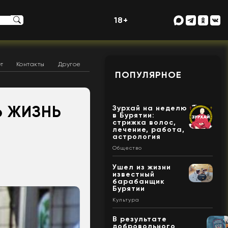
18+
т
Контакты
Другое
ПОПУЛЯРНОЕ
Ь ЖИЗНЬ
Зурхай на неделю
в Бурятии:
стрижка волос,
лечение, работа,
астрология
Общество
Ушел из жизни
известный
барабанщик
Бурятии
Культура
В результате
добровольного