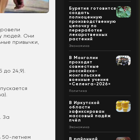
Бурятия готовится
создать
полноценную
производственную
цепочку по
провели
переработке
лекарственных
у людей. Они
растений
ьные привычки,
Экономика
В Монголии
проходят
совместные
 до 24,9).
российско-
монгольские
военные учения
«Селенга-2026»
опускается
Политика
ва).
В Иркутской
области
зафиксирован
массовый падёж
. За
пчёл
.
Экономика
в 50-летнем
В районной