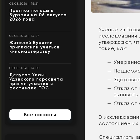
05.08.2026 | 15:21
Прогноз погоды в
Бурятии на 06 августа
2026 года
Ученые из Гар
исследования 
05.08.2026 | 14:57
утверждают, ч
Жителей Бурятии
пригласили учиться
такие, как:
киномастерству
Умеренная
05.08.2026 | 14:50
Поддержан
Депутат Улан-
Здоровая
Удэнского горсовета
принял участие в
Отказ от
фестивале ТОС
выпивать 
Отказ от
Все новости
В исследовании
состоянием их 
Специалисты в