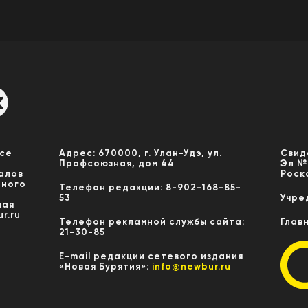
Все
Адрес: 670000, г. Улан-Удэ, ул.
Свид
Профсоюзная, дом 44
Эл №
алов
Роск
нного
Телефон редакции: 8-902-168-85-
53
Учре
мая
r.ru
Телефон рекламной службы сайта:
Глав
21-30-85
E-mail редакции сетевого издания
«Новая Бурятия»:
info@newbur.ru