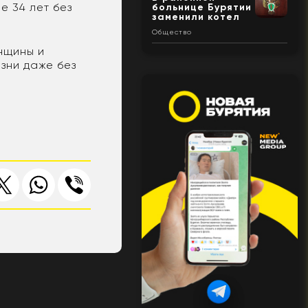
е 34 лет без
больнице Бурятии
заменили котел
Общество
нщины и
зни даже без