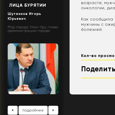
возрасте, мужч
ЛИЦА БУРЯТИИ
онкологии, ди
Шутенков Игорь
Юрьевич
Как сообщила 
мужчины с ожи
Мэр города Улан-Удэ, глава
болезней.
администрации города
Кол-во просмо
Поделить
<
подробнее
>