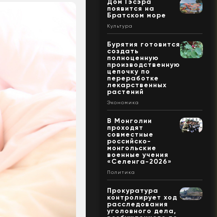
Дом Гэсэра
появится на
Братском море
Культура
Бурятия готовится
создать
полноценную
производственную
цепочку по
переработке
лекарственных
растений
Экономика
В Монголии
проходят
совместные
российско-
монгольские
военные учения
«Селенга-2026»
Политика
Прокуратура
контролирует ход
расследования
уголовного дела,