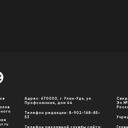
Все
Адрес: 670000, г. Улан-Удэ, ул.
Свид
Профсоюзная, дом 44
Эл №
алов
Роск
нного
Телефон редакции: 8-902-168-85-
53
Учре
мая
r.ru
Телефон рекламной службы сайта:
Глав