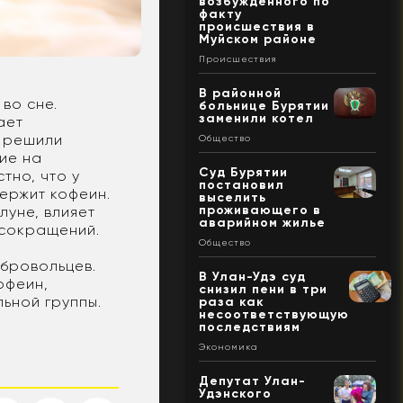
возбужденного по
факту
происшествия в
Муйском районе
Происшествия
В районной
во сне.
больнице Бурятии
заменили котел
ает
и решили
Общество
вие на
Суд Бурятии
тно, что у
постановил
держит кофеин.
выселить
проживающего в
луне, влияет
аварийном жилье
 сокращений.
Общество
а
обровольцев.
В Улан-Удэ суд
офеин,
снизил пени в три
ьной группы.
раза как
несоответствующую
последствиям
Экономика
Депутат Улан-
Удэнского