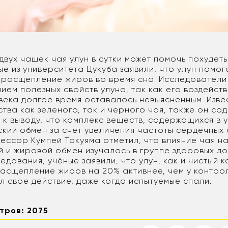
вух чашек чая улун в сутки может помочь похудеть 
е из университета Цукуба заявили, что улун помог
 расщепление жиров во время сна. Исследовател
нием полезных свойств улуна, так как его воздейст
века долгое время оставалось невыясненным. Извес
ства как зеленого, так и черного чая, также он со
к выводу, что комплекс веществ, содержащихся в у
ский обмен за счет увеличения частоты сердечных
ессор Кумпей Токуяма отметил, что влияние чая н
й и жировой обмен изучалось в группе здоровых д
едования, учёные заявили, что улун, как и чистый к
асщепление жиров на 20% активнее, чем у контрол
л свое действие, даже когда испытуемые спали.
тров: 2075