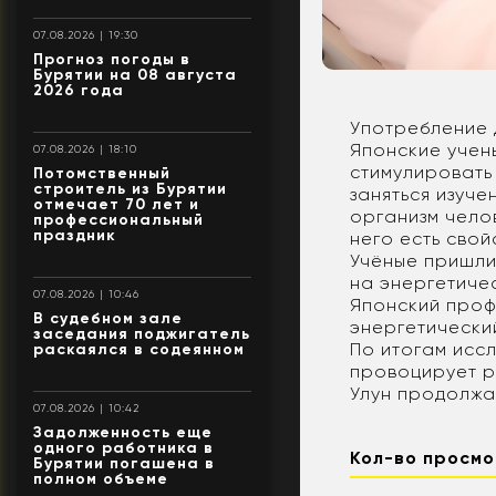
07.08.2026 | 19:30
Прогноз погоды в
Бурятии на 08 августа
2026 года
Употребление д
Японские учены
07.08.2026 | 18:10
стимулировать
Потомственный
строитель из Бурятии
заняться изуче
отмечает 70 лет и
организм чело
профессиональный
праздник
него есть свой
Учёные пришли 
на энергетиче
07.08.2026 | 10:46
Японский проф
В судебном зале
энергетически
заседания поджигатель
По итогам иссл
раскаялся в содеянном
провоцирует р
Улун продолжа
07.08.2026 | 10:42
Задолженность еще
одного работника в
Кол-во просмо
Бурятии погашена в
полном объеме