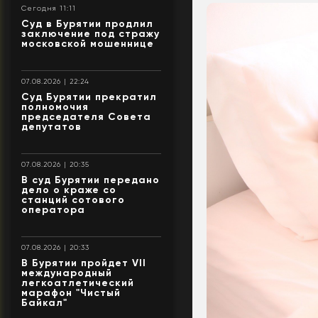
Сегодня 11:11
Суд в Бурятии продлил
заключение под стражу
московской мошеннице
07.08.2026 | 22:24
Суд Бурятии прекратил
полномочия
председателя Совета
депутатов
07.08.2026 | 20:35
В суд Бурятии передано
дело о краже со
станций сотового
оператора
07.08.2026 | 20:33
В Бурятии пройдет VII
международный
легкоатлетический
марафон "Чистый
Байкал"