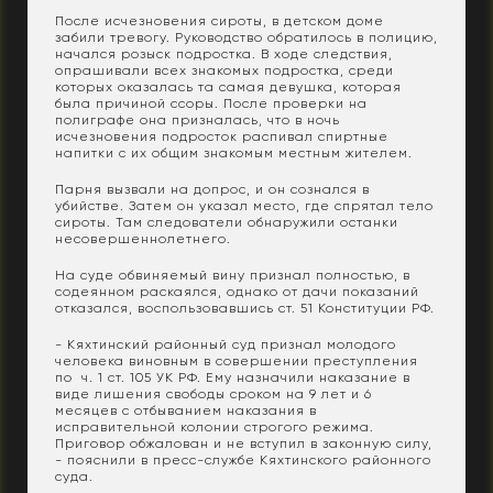
После исчезновения сироты, в детском доме
забили тревогу. Руководство обратилось в полицию,
начался розыск подростка. В ходе следствия,
опрашивали всех знакомых подростка, среди
которых оказалась та самая девушка, которая
была причиной ссоры. После проверки на
полиграфе она призналась, что в ночь
исчезновения подросток распивал спиртные
напитки с их общим знакомым местным жителем.
Парня вызвали на допрос, и он сознался в
убийстве. Затем он указал место, где спрятал тело
сироты. Там следователи обнаружили останки
несовершеннолетнего.
На суде обвиняемый вину признал полностью, в
содеянном раскаялся, однако от дачи показаний
отказался, воспользовавшись ст. 51 Конституции РФ.
- Кяхтинский районный суд признал молодого
человека виновным в совершении преступления
по ч. 1 ст. 105 УК РФ. Ему назначили наказание в
виде лишения свободы сроком на 9 лет и 6
месяцев с отбыванием наказания в
исправительной колонии строгого режима.
Приговор обжалован и не вступил в законную силу,
- пояснили в пресс-службе Кяхтинского районного
суда.