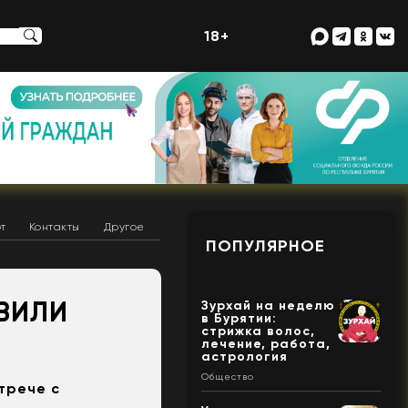
18+
т
Контакты
Другое
ПОПУЛЯРНОЕ
ЯВИЛИ
Зурхай на неделю
в Бурятии:
стрижка волос,
лечение, работа,
астрология
Общество
трече с