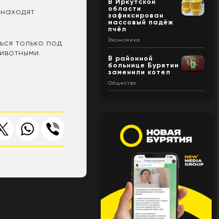
В Иркутской
области
 находят
зафиксирован
массовый падёж
пчёл
Экономика
ься только под
ивотными.
В районной
больнице Бурятии
заменили котел
Общество