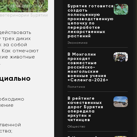
Бурятия готовится
создать
полноценную
 ветеринарии Бурятии
производственную
цепочку по
переработке
лекарственных
действовать
растений
 трех диких
Экономика
к за собой
. Как отмечают
В Монголии
икие животные
проходят
.
совместные
российско-
монгольские
военные учения
нциально
«Селенга-2026»
Политика
В рейтинге
еобходимо
качественных
ление
дорог Бурятия
опередила
иркутян и
читинцев
ственной
Общество
ства;