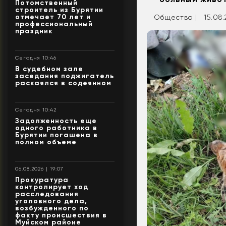
Потомственный
строитель из Бурятии
отмечает 70 лет и
Общество |
15.08.
профессиональный
праздник
Сегодня 10:46
В судебном зале
заседания поджигатель
раскаялся в содеянном
Сегодня 10:42
Задолженность еще
одного работника в
Бурятии погашена в
полном объеме
06.08.2026 | 19:07
Прокуратура
контролирует ход
расследования
уголовного дела,
возбужденного по
факту происшествия в
Муйском районе