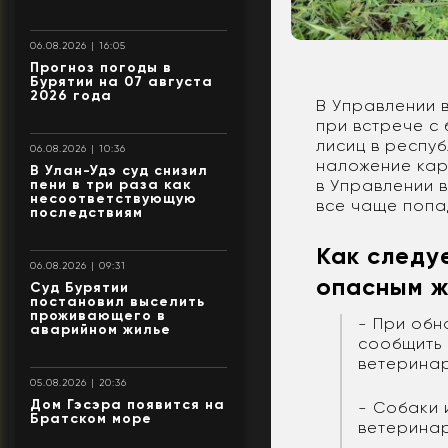
06.08.2026 | 16:05
Прогноз погоды в
Бурятии на 07 августа
2026 года
В Управлении 
при встрече с 
лисиц в респу
06.08.2026 | 10:36
наложение кар
В Улан-Удэ суд снизил
пени в три раза как
в Управлении 
несоответствующую
все чаще попа
последствиям
Как следу
06.08.2026 | 09:31
опасным ж
Суд Бурятии
постановил выселить
проживающего в
- При обн
аварийном жилье
сообщить 
ветеринар
05.08.2026 | 20:36
Дом Гэсэра появится на
- Собаки 
Братском море
ветеринар