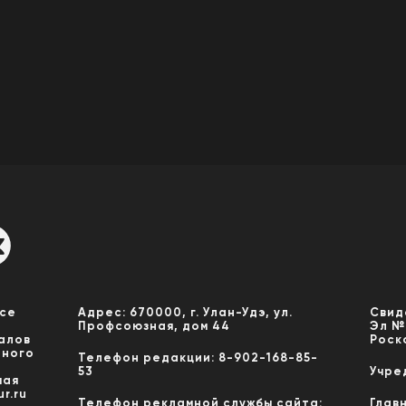
Все
Адрес: 670000, г. Улан-Удэ, ул.
Свид
Профсоюзная, дом 44
Эл №
алов
Роск
нного
Телефон редакции: 8-902-168-85-
53
Учре
мая
r.ru
Телефон рекламной службы сайта:
Глав