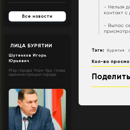
- Нельзя 
контакт с
Все новости
- Выпас с
присмотро
ЛИЦА БУРЯТИИ
Тэги:
бурятия
Шутенков Игорь
Юрьевич
Кол-во просмо
Мэр города Улан-Удэ, глава
Поделить
администрации города