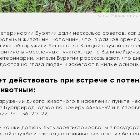
Фото: Управление
ветеринарии Бурятии дали несколько советов, как 
больным животным. Напомним, что в разное время у
блике обнаружили бешенство. Каждый случай повле
антина в населенных пунктах, где те были найдены
ветеринарии, жители Бурятии рассказывают, что д
даются на глаза людям и забегают в жилые районы
ет действовать при встрече с поте
ивотным:
аружении дикого животного в населении пункте н
в Бурприроднадзор по номеру 44-44-97 и в Управ
ии РБ - 36-20-22;
и кошки должны быть зарегистрированы в государ
ной службе и ежегодно прививаться против бешен