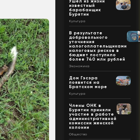
Ушел из жизни
известный
барабанщик
Бурятии
Культура
В результате
добровольного
уточнения
налогоплательщиками
налоговых рисков в
бюджет поступило
более 740 млн рублей
Экономика
Дом Гэсэра
появится на
Братском море
Культура
Члены ОНК в
Бурятии приняли
участие в работе
административной
комиссии женской
колонии
Общество