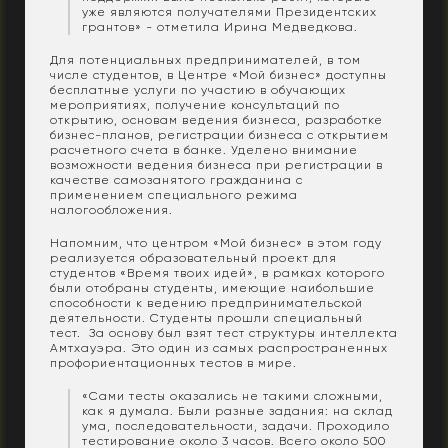
уже являются получателями Президентских
грантов» - отметила Ирина Медведкова.
Для потенциальных предпринимателей, в том
числе студентов, в Центре «Мой бизнес» доступны
бесплатные услуги по участию в обучающих
мероприятиях, получение консультаций по
открытию, основам ведения бизнеса, разработке
бизнес-планов, регистрации бизнеса с открытием
расчетного счета в банке. Уделено внимание
возможности ведения бизнеса при регистрации в
качестве самозанятого гражданина с
применением специального режима
налогообложения.
Напомним, что центром «Мой бизнес» в этом году
реализуется образовательный проект для
студентов «Время твоих идей», в рамках которого
были отобраны студенты, имеющие наибольшие
способности к ведению предпринимательской
деятельности. Студенты прошли специальный
тест. За основу был взят тест структуры интеллекта
Амтхауэра. Это один из самых распространенных
профориентационных тестов в мире.
«Сами тесты оказались не такими сложными,
как я думала. Были разные задания: на склад
ума, последовательности, задачи. Проходило
тестирование около 3 часов. Всего около 500